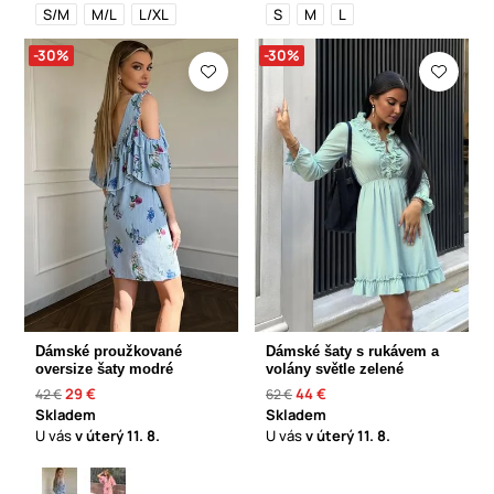
S/M
M/L
L/XL
S
M
L
-30%
-30%
Dámské proužkované
Dámské šaty s rukávem a
oversize šaty modré
volány světle zelené
29 €
44 €
42 €
62 €
Skladem
Skladem
U vás
v úterý
11. 8.
U vás
v úterý
11. 8.