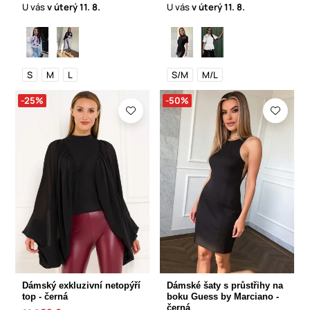
U vás
v úterý
11. 8.
U vás
v úterý
11. 8.
S
M
L
S/M
M/L
-25%
-50%
Dámský exkluzivní netopýří
Dámské šaty s průstřihy na
top - černá
boku Guess by Marciano -
černá