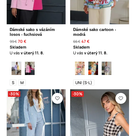
Dámské sako s vázáním
Dámské sako cartoon -
losos - fuchsiová
modrá
70 €
47 €
99 €
66 €
Skladem
Skladem
U vás
v úterý
11. 8.
U vás
v úterý
11. 8.
S
M
UNI (S-L)
-30%
-30%