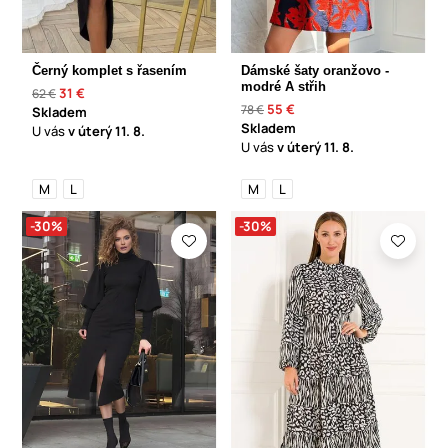
Černý komplet s řasením
Dámské šaty oranžovo -
modré A střih
31 €
62 €
55 €
78 €
Skladem
Skladem
U vás
v úterý
11. 8.
U vás
v úterý
11. 8.
M
L
M
L
-30%
-30%