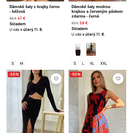
Dámské šaty z krajky černo
Dámské šaty modrou
- béžová
krajkou a červeným páskem
zdarma - černá
47 €
66 €
58 €
83 €
Skladem
Skladem
U vás
v úterý
11. 8.
U vás
v úterý
11. 8.
S
M
S
L
XL
XXL
-50%
-30%