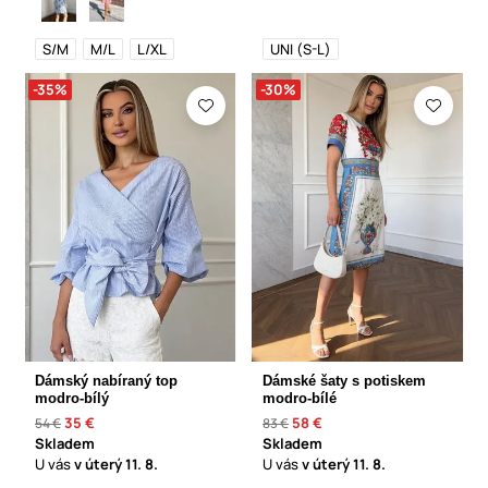
S/M
M/L
L/XL
UNI (S-L)
-35%
-30%
Dámský nabíraný top
Dámské šaty s potiskem
modro-bílý
modro-bílé
35 €
58 €
54 €
83 €
Skladem
Skladem
U vás
v úterý
11. 8.
U vás
v úterý
11. 8.