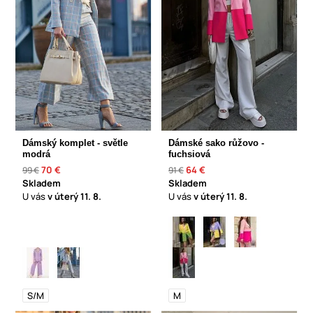
Dámský komplet - světle
Dámské sako růžovo -
modrá
fuchsiová
70 €
64 €
99 €
91 €
Skladem
Skladem
U vás
v úterý
11. 8.
U vás
v úterý
11. 8.
S/M
M