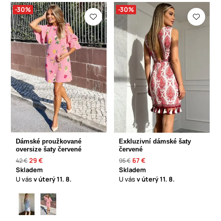
-30%
-30%
Dámské proužkované
Exkluzivní dámské šaty
oversize šaty červené
červené
29 €
67 €
42 €
95 €
Skladem
Skladem
U vás
v úterý
11. 8.
U vás
v úterý
11. 8.