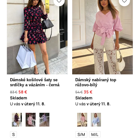
Dámské košilové šaty se
Dámský nabíraný top
srdíčky a vázáním - černá
růžovo-bílý
58 €
35 €
83 €
54 €
Skladem
Skladem
U vás
v úterý
11. 8.
U vás
v úterý
11. 8.
S
S/M
M/L