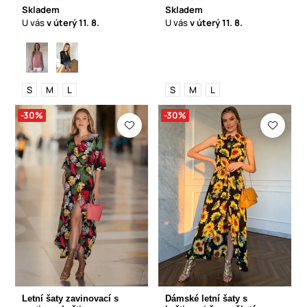
Skladem
Skladem
U vás
v úterý
11. 8.
U vás
v úterý
11. 8.
S
M
L
S
M
L
-30%
-30%
Letní šaty zavinovací s
Dámské letní šaty s