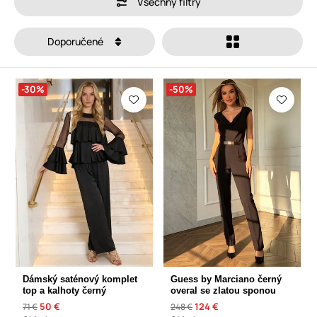
Všechny filtry
Doporučené
-30%
-50%
Dámský saténový komplet
Guess by Marciano černý
top a kalhoty černý
overal se zlatou sponou
50 €
124 €
71 €
248 €