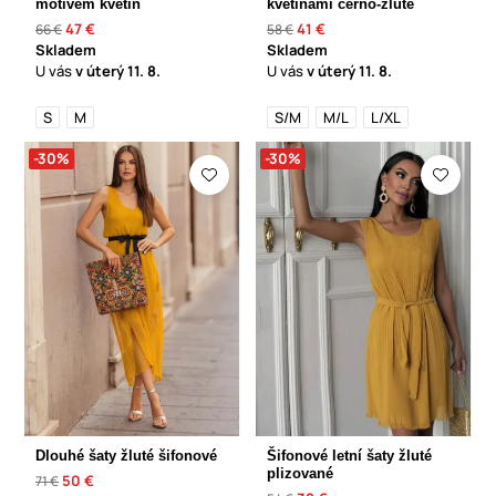
motivem květin
květinami černo-žluté
47 €
41 €
66 €
58 €
Skladem
Skladem
U vás
v úterý
11. 8.
U vás
v úterý
11. 8.
S
M
S/M
M/L
L/XL
-30%
-30%
Dlouhé šaty žluté šifonové
Šifonové letní šaty žluté
plizované
50 €
71 €