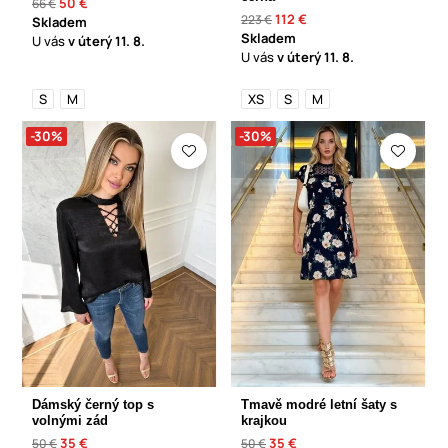
50 €
66 €
112 €
223 €
Skladem
Skladem
U vás
v úterý
11. 8.
U vás
v úterý
11. 8.
S
M
XS
S
M
-30%
-30%
Dámský černý top s
Tmavě modré letní šaty s
volnými zád
krajkou
35 €
35 €
50 €
50 €