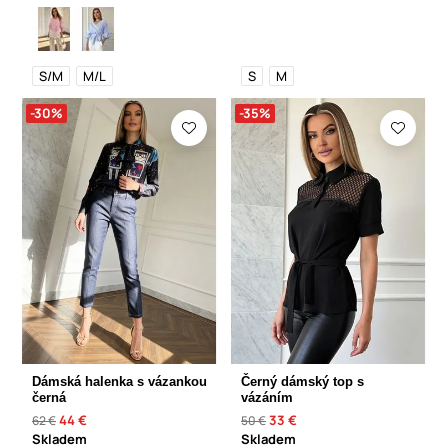
S/M
M/L
S
M
-30%
-35%
Dámská halenka s vázankou
Černý dámský top s
černá
vázáním
44 €
33 €
62 €
50 €
Skladem
Skladem