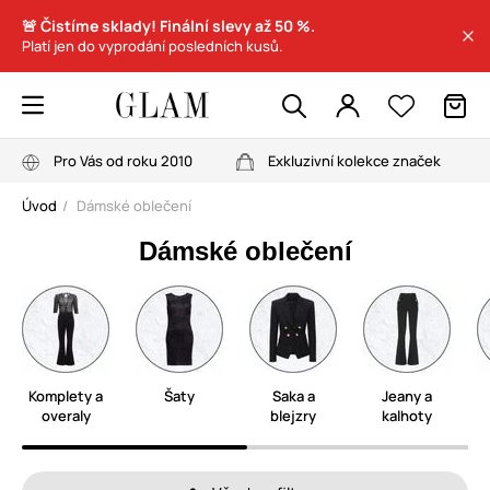
🚨 Čistíme sklady! Finální slevy až 50 %.
Platí jen do vyprodání posledních kusů.
Pro Vás od roku 2010
Exkluzivní kolekce značek
Úvod
Dámské oblečení
Dámské oblečení
Komplety a
Šaty
Saka a
Jeany a
overaly
blejzry
kalhoty