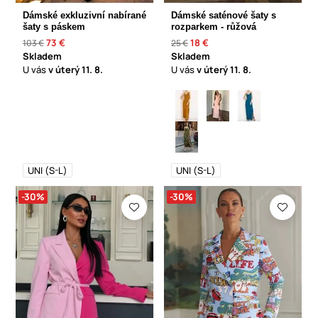
Dámské exkluzivní nabírané
Dámské saténové šaty s
šaty s páskem
rozparkem - růžová
73 €
18 €
103 €
25 €
Skladem
Skladem
U vás
v úterý
11. 8.
U vás
v úterý
11. 8.
UNI (S-L)
UNI (S-L)
-30%
-30%