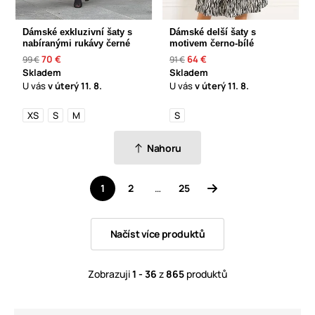
Dámské exkluzivní šaty s
Dámské delší šaty s
nabíranými rukávy černé
motivem černo-bílé
70 €
64 €
99 €
91 €
Skladem
Skladem
U vás
v úterý
11. 8.
U vás
v úterý
11. 8.
XS
S
M
S
Nahoru
1
2
…
25
Načíst více produktů
Zobrazuji
1 - 36
z
865
produktů