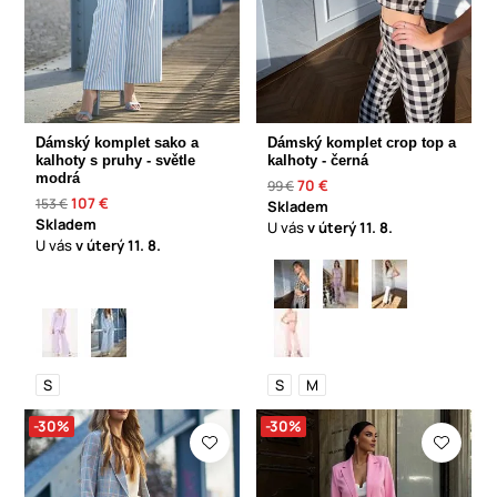
Dámský komplet sako a
Dámský komplet crop top a
kalhoty s pruhy - světle
kalhoty - černá
modrá
70 €
99 €
107 €
153 €
Skladem
Skladem
U vás
v úterý
11. 8.
U vás
v úterý
11. 8.
S
S
M
-30%
-30%