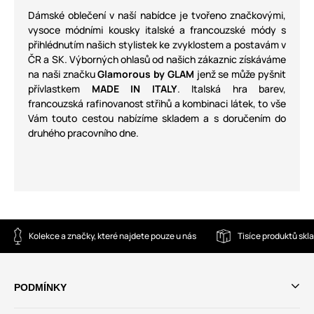
Dámské oblečení v naší nabídce je tvořeno značkovými,
vysoce módními kousky italské a francouzské módy s
přihlédnutím našich stylistek ke zvyklostem a postavám v
ČR a SK. Výborných ohlasů od našich zákaznic získáváme
na naši značku
Glamorous by GLAM
jenž se může pyšnit
přívlastkem
MADE IN ITALY
. Italská hra barev,
francouzská rafinovanost střihů a kombinaci látek, to vše
Vám touto cestou nabízíme skladem a s doručením do
druhého pracovního dne.
Kolekce a značky, které najdete pouze u nás
Tisíce produktů sk
PODMÍNKY