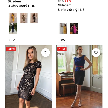
38 €
54 €
Skladem
Skladem
U vás
v úterý
11. 8.
U vás
v úterý
11. 8.
S/M
S/M
-30%
-30%