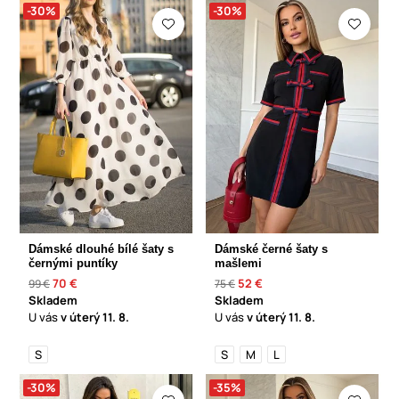
-30%
-30%
Dámské dlouhé bílé šaty s
Dámské černé šaty s
černými puntíky
mašlemi
70 €
52 €
99 €
75 €
Skladem
Skladem
U vás
v úterý
11. 8.
U vás
v úterý
11. 8.
S
S
M
L
-30%
-35%