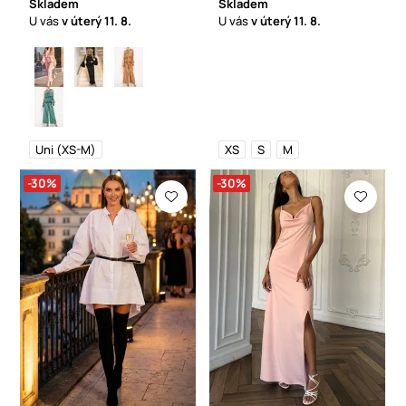
Skladem
Skladem
U vás
v úterý
11. 8.
U vás
v úterý
11. 8.
Uni (XS-M)
XS
S
M
-30%
-30%