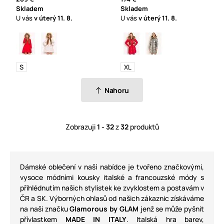
Skladem
Skladem
U vás
v úterý
11. 8.
U vás
v úterý
11. 8.
S
XL
Nahoru
Zobrazuji
1 - 32
z
32
produktů
Dámské oblečení v naší nabídce je tvořeno značkovými,
vysoce módními kousky italské a francouzské módy s
přihlédnutím našich stylistek ke zvyklostem a postavám v
ČR a SK. Výborných ohlasů od našich zákaznic získáváme
na naši značku
Glamorous by GLAM
jenž se může pyšnit
přívlastkem
MADE IN ITALY
. Italská hra barev,