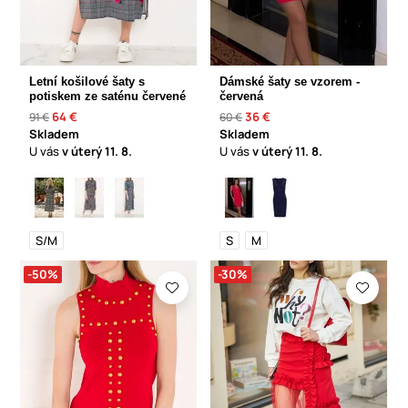
Letní košilové šaty s
Dámské šaty se vzorem -
potiskem ze saténu červené
červená
64 €
36 €
91 €
60 €
Skladem
Skladem
U vás
v úterý
11. 8.
U vás
v úterý
11. 8.
S/M
S
M
-50%
-30%