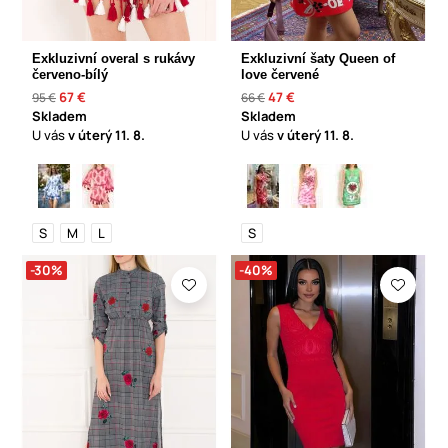
Exkluzivní overal s rukávy
Exkluzivní šaty Queen of
červeno-bílý
love červené
67 €
47 €
95 €
66 €
Skladem
Skladem
U vás
v úterý
11. 8.
U vás
v úterý
11. 8.
S
M
L
S
-30%
-40%