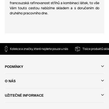
francouzská rafinovanost střihů a kombinaci látek, to vše
Vám touto cestou nabízíme skladem a s doručením do
druhého pracovního dne.
Kolekce a značky, které najdete pouze u nás
Tisíce produktů sk
PODMÍNKY
O NÁS
UŽITEČNÉ INFORMACE