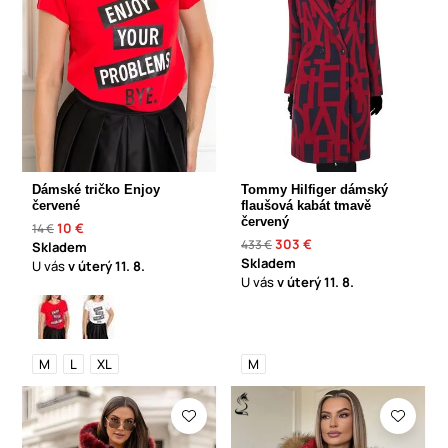
Dámské tričko Enjoy
Tommy Hilfiger dámský
červené
flaušová kabát tmavě
červený
10 €
14 €
303 €
433 €
Skladem
Skladem
U vás
v úterý
11. 8.
U vás
v úterý
11. 8.
M
L
XL
M