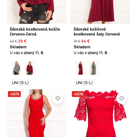
Dámská kostkovaná košile
Dámské košilové
červeno-černá
kostkované šaty červené
29 €
64 €
42 €
91 €
Skladem
Skladem
U vás
v úterý
11. 8.
U vás
v úterý
11. 8.
UNI (S-L)
UNI (S-L)
-40%
-40%