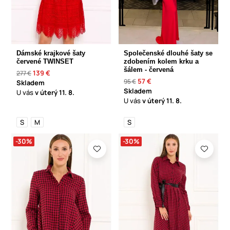
Dámské krajkové šaty
Společenské dlouhé šaty se
červené TWINSET
zdobením kolem krku a
šálem - červená
139 €
277 €
57 €
95 €
Skladem
Skladem
U vás
v úterý
11. 8.
U vás
v úterý
11. 8.
S
M
S
-30%
-30%