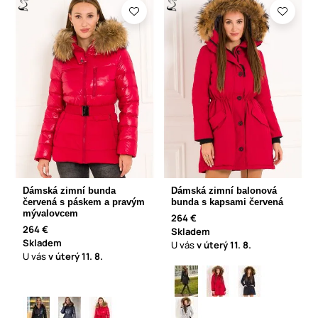
Dámská zimní bunda
Dámská zimní balonová
červená s páskem a pravým
bunda s kapsami červená
mývalovcem
264 €
264 €
Skladem
Skladem
U vás
v úterý
11. 8.
U vás
v úterý
11. 8.