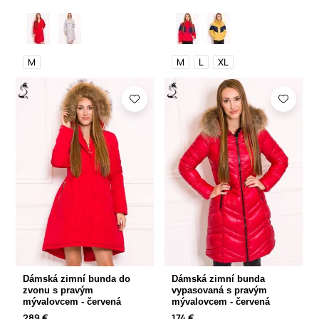
M
M
L
XL
Dámská zimní bunda do
Dámská zimní bunda
zvonu s pravým
vypasovaná s pravým
mývalovcem - červená
mývalovcem - červená
289 €
174 €