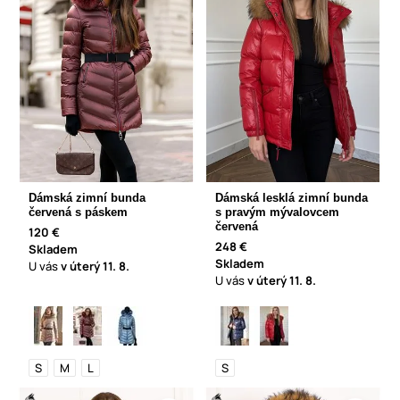
Dámská zimní bunda
Dámská lesklá zimní bunda
červená s páskem
s pravým mývalovcem
červená
120 €
248 €
Skladem
Skladem
U vás
v úterý
11. 8.
U vás
v úterý
11. 8.
S
M
L
S