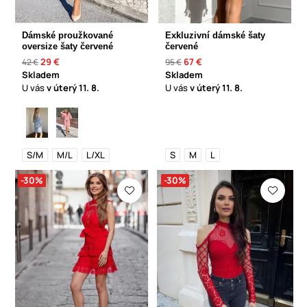
Dámské proužkované
Exkluzivní dámské šaty
oversize šaty červené
červené
29 €
67 €
42 €
95 €
Skladem
Skladem
U vás
v úterý
11. 8.
U vás
v úterý
11. 8.
S/M
M/L
L/XL
S
M
L
-30%
-30%