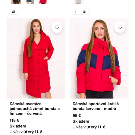
XL
L
XL
Dámská oversize
Dámská sportovní krátká
jednoduchá zimní bunda s
bunda červeno - modrá
límcem - červená
95 €
116 €
Skladem
Skladem
U vás
v úterý
11. 8.
U vás
v úterý
11. 8.