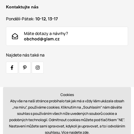
Kontaktujte nás
Pondělí-Pátek:
10-12, 13-17
Máte dotazy a návrhy?
obchod@glam.cz
Najdete nás také na
Cookies
Přepravci:
Aby vše na naší stránce probíhalo tak jak má a vždy Vám ukázala obsah
„na míru”, používáme cookies. Kliknutím na „Souhlasím“ nám dáváte
souhlas s používáním všech níže uvedených souborů cookie a
podobných technologií. Odmítnout cookies můžete pod tlačítkem "NE".
Platby:
Nastavení můžete sami spravovat, kdykoli je upravovat, a to i odvoláním
souhlasu. Více najdete
zde
.