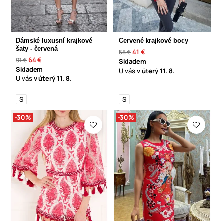
Dámské luxusní krajkové
Červené krajkové body
šaty - červená
41 €
58 €
64 €
91 €
Skladem
Skladem
U vás
v úterý
11. 8.
U vás
v úterý
11. 8.
S
S
-30%
-30%