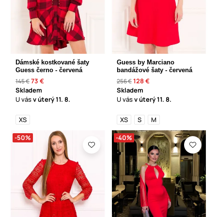
Dámské kostkované šaty
Guess by Marciano
Guess černo - červená
bandážové šaty - červená
73 €
128 €
145 €
256 €
Skladem
Skladem
U vás
v úterý
11. 8.
U vás
v úterý
11. 8.
XS
XS
S
M
-50%
-40%