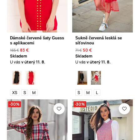
Dámské červené šaty Guess
Sukně červená lesklá se
s aplikacemi
síťovinou
83 €
50 €
165 €
71 €
Skladem
Skladem
U vás
v úterý
11. 8.
U vás
v úterý
11. 8.
XS
S
M
S
M
L
-30%
-30%