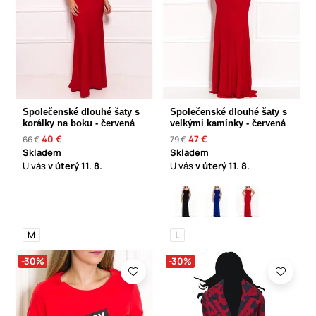
Společenské dlouhé šaty s
Společenské dlouhé šaty s
korálky na boku - červená
velkými kamínky - červená
40 €
47 €
66 €
79 €
Skladem
Skladem
U vás
v úterý
11. 8.
U vás
v úterý
11. 8.
M
L
-30%
-30%