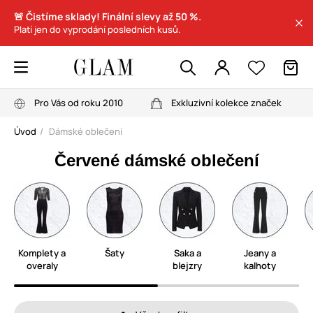
🚨 Čistíme sklady! Finální slevy až 50 %.
Platí jen do vyprodání posledních kusů.
Pro Vás od roku 2010
Exkluzivní kolekce značek
Úvod
Dámské oblečení
Červené dámské oblečení
Komplety a
Šaty
Saka a
Jeany a
overaly
blejzry
kalhoty