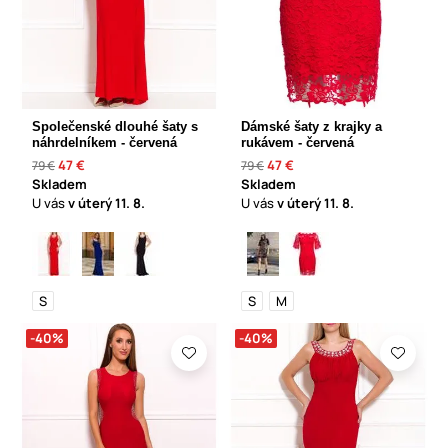
Společenské dlouhé šaty s
Dámské šaty z krajky a
náhrdelníkem - červená
rukávem - červená
47 €
47 €
79 €
79 €
Skladem
Skladem
U vás
v úterý
11. 8.
U vás
v úterý
11. 8.
S
S
M
-40%
-40%