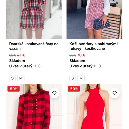
Dámské kostkované šaty na
Košilové šaty s nabíranými
vázání
rukávy - kostkované
44 €
70 €
62 €
99 €
Skladem
Skladem
U vás
v úterý
11. 8.
U vás
v úterý
11. 8.
S
M
S
M
-50%
-50%