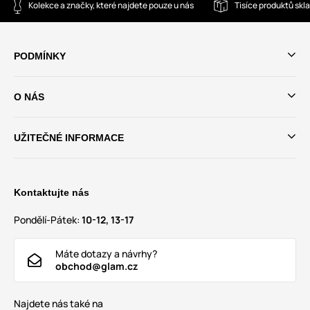
Kolekce a značky, které najdete pouze u nás
Tisíce produktů sk
PODMÍNKY
O NÁS
UŽITEČNÉ INFORMACE
Kontaktujte nás
Pondělí-Pátek:
10-12, 13-17
Máte dotazy a návrhy?
obchod@glam.cz
Najdete nás také na