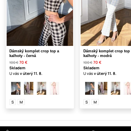
Dámský komplet crop top a
Dámský komplet crop top
kalhoty - černá
kalhoty - modrá
70 €
70 €
100 €
100 €
Skladem
Skladem
U vás
v úterý
11. 8.
U vás
v úterý
11. 8.
S
M
S
M