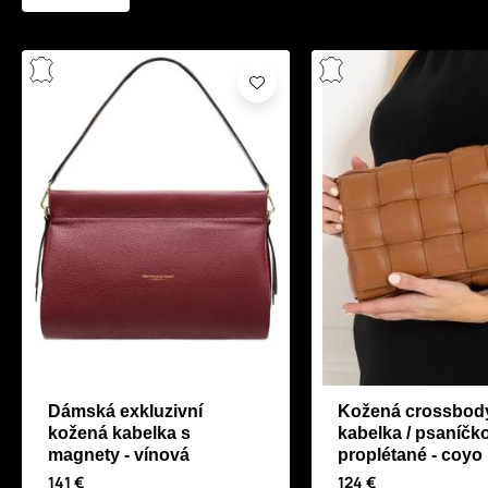
Dámská exkluzivní
Kožená crossbod
kožená kabelka s
kabelka / psaníčk
magnety - vínová
proplétané - coyo
141 €
124 €