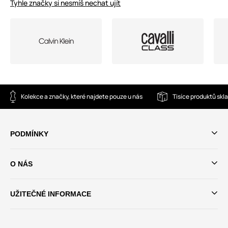
Tyhle značky si nesmíš nechat ujít
Kolekce a značky, které najdete pouze u nás
Tisíce produktů sk
PODMÍNKY
O NÁS
UŽITEČNÉ INFORMACE