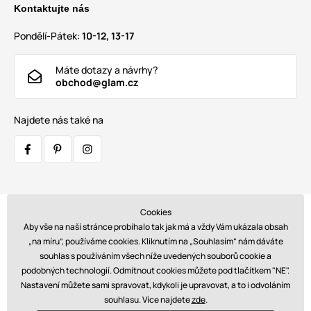
Kontaktujte nás
Pondělí-Pátek:
10-12, 13-17
Máte dotazy a návrhy?
obchod@glam.cz
Najdete nás také na
Cookies
Přepravci:
Aby vše na naší stránce probíhalo tak jak má a vždy Vám ukázala obsah
„na míru”, používáme cookies. Kliknutím na „Souhlasím“ nám dáváte
souhlas s používáním všech níže uvedených souborů cookie a
podobných technologií. Odmítnout cookies můžete pod tlačítkem "NE".
Platby:
Nastavení můžete sami spravovat, kdykoli je upravovat, a to i odvoláním
souhlasu. Více najdete
zde
.