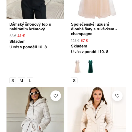
Dámský šifonový top s
Společenské luxusní
nabíráním krémový
dlouhé šaty s rukávkem -
champagne
41 €
58 €
87 €
145 €
Skladem
Skladem
U vás
v pondělí
10. 8.
U vás
v pondělí
10. 8.
S
M
L
S