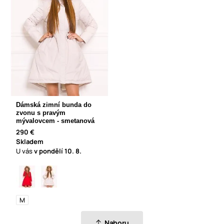
Dámská zimní bunda do
zvonu s pravým
mývalovcem - smetanová
290 €
Skladem
U vás
v pondělí
10. 8.
M
Nahoru