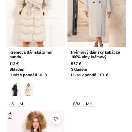
Krémová dámská zimní
Prémiový dámský kabát ze
bunda
100% vlny krémový
112 €
537 €
Skladem
Skladem
U vás
v pondělí
10. 8.
U vás
v pondělí
10. 8.
S
M
S/M
M/L