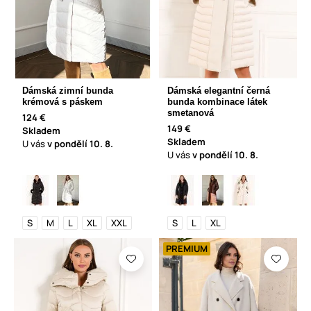
Dámská zimní bunda
Dámská elegantní černá
krémová s páskem
bunda kombinace látek
smetanová
124 €
149 €
Skladem
Skladem
U vás
v pondělí
10. 8.
U vás
v pondělí
10. 8.
S
M
L
XL
XXL
S
L
XL
PREMIUM