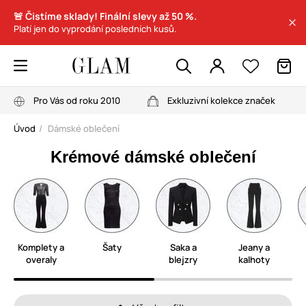
🚨 Čistíme sklady! Finální slevy až 50 %.
Platí jen do vyprodání posledních kusů.
Pro Vás od roku 2010
Exkluzivní kolekce značek
Úvod
Dámské oblečení
Krémové dámské oblečení
Komplety a
Šaty
Saka a
Jeany a
overaly
blejzry
kalhoty