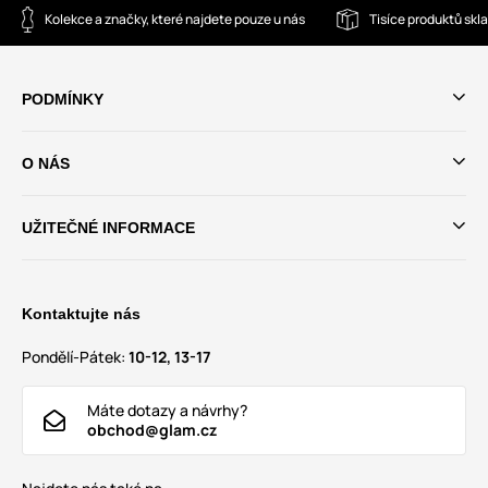
Kolekce a značky, které najdete pouze u nás
Tisíce produktů sk
PODMÍNKY
O NÁS
UŽITEČNÉ INFORMACE
Kontaktujte nás
Pondělí-Pátek:
10-12, 13-17
Máte dotazy a návrhy?
obchod@glam.cz