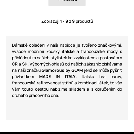
Zobrazuji
1 - 9
z
9
produktů
Dámské oblečení v naší nabídce je tvořeno značkovými,
vysoce módními kousky italské a francouzské módy s
přihlédnutím našich stylistek ke zvyklostem a postavám v
ČR a SK. Výborných ohlasů od našich zákaznic získáváme
na naši značku
Glamorous by GLAM
jenž se může pyšnit
přívlastkem
MADE IN ITALY
. Italská hra barev,
francouzská rafinovanost střihů a kombinaci látek, to vše
Vám touto cestou nabízíme skladem a s doručením do
druhého pracovního dne.