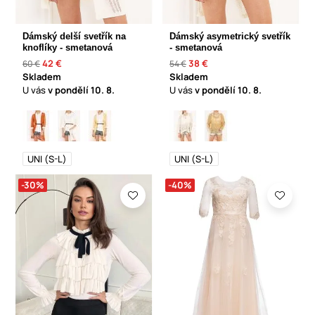
Dámský delší svetřík na
Dámský asymetrický svetřík
knoflíky - smetanová
- smetanová
42 €
38 €
60 €
54 €
Skladem
Skladem
U vás
v pondělí
10. 8.
U vás
v pondělí
10. 8.
UNI (S-L)
UNI (S-L)
-30%
-40%