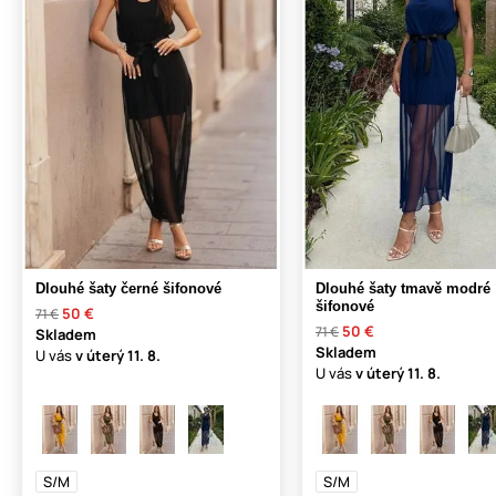
Dlouhé šaty černé šifonové
Dlouhé šaty tmavě modré
šifonové
50 €
71 €
50 €
71 €
Skladem
Skladem
U vás
v úterý
11. 8.
U vás
v úterý
11. 8.
S/M
S/M