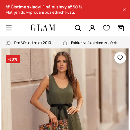
🚨 Čistíme sklady! Finální slevy až 50 %.
Platí jen do vyprodání posledních kusů.
Pro Vás od roku 2010
Exkluzivní kolekce značek
-30%