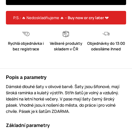
P.S.: 🔥 Nedoskladňujeme 🔥 –
Buy now or cry later
💔
Rychlá objednávka i
Veškeré produkty
Objednávky do 13:00
bez registrace
skladem v ČR
odesíláme ihned
Popis a parametry
Dámské dlouhé šaty v olivové barvě. Šaty jsou šifonové, mají
široká ramínka a kulatý výstřih. Střih šatů je volný a vzdušný.
Ideální na letní horké večery. V pase mají šaty černý široký
pásek. Vhodné jsou k nošení do města, do práce i pro volné
chvíle. Pásek je k šatům ZDARMA.
Základní parametry