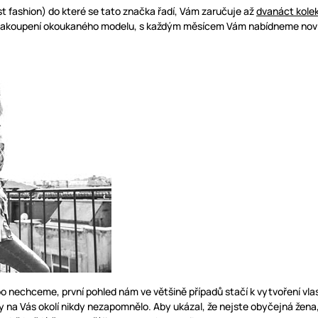
t fashion) do které se tato značka řadí, Vám zaručuje až
dvanáct kolek
 zakoupení okoukaného modelu, s každým měsícem Vám nabídneme novinky
nechceme, první pohled nám ve většině případů stačí k vytvoření vlast
 na Vás okolí nikdy nezapomnělo. Aby ukázal, že nejste obyčejná žena, 