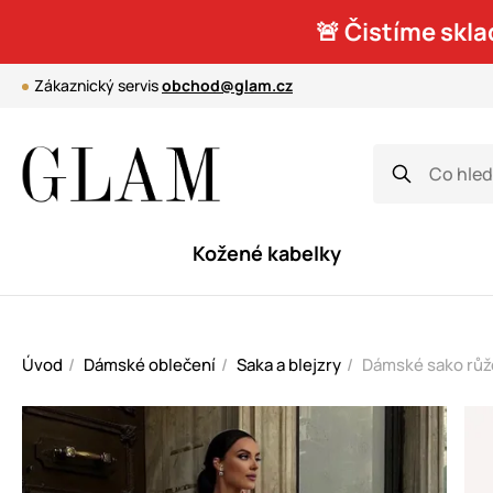
🚨 Čistíme skla
Zákaznický servis
obchod@glam.cz
Kožené kabelky
Úvod
Dámské oblečení
Saka a blejzry
Dámské sako růžo