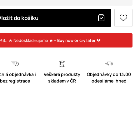
Vložit do košíku
P.S.: 🔥 Nedoskladňujeme 🔥 –
Buy now or cry later
💔
chlá objednávka i
Veškeré produkty
Objednávky do 13:00
bez registrace
skladem v ČR
odesíláme ihned