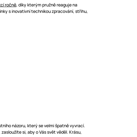
cí ročně
, díky kterým pružně reaguje na
 s inovativní technikou zpracování, střihu,
ního názoru, který se velmi špatně vyvrací.
zasloužíte si, aby o Vás svět věděl. Krásu,