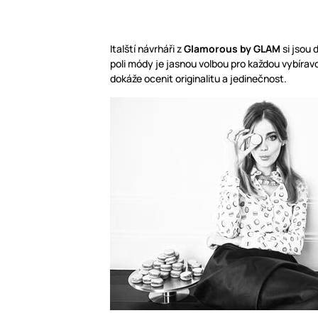
Italští návrháři z
Glamorous by GLAM
si jsou 
poli módy je jasnou volbou pro každou vybírav
dokáže ocenit originalitu a jedinečnost.