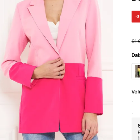
-
91 
Dal
Vel
P
1