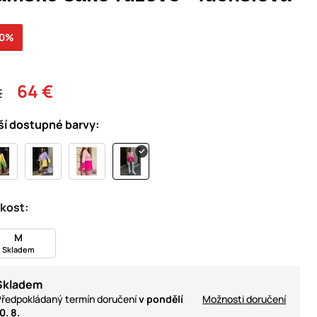
30%
64 €
€
ší dostupné barvy:
ikost:
M
Skladem
Skladem
ředpokládaný termín doručení
v pondělí
Možnosti doručení
0. 8.