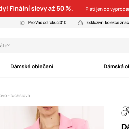
dy! Finální slevy až 50 %.
Platí jen do vyprodá
Pro Vás od roku 2010
Exkluzivní kolekce zna
Dámské oblečení
Dámská o
vo - fuchsiová
D