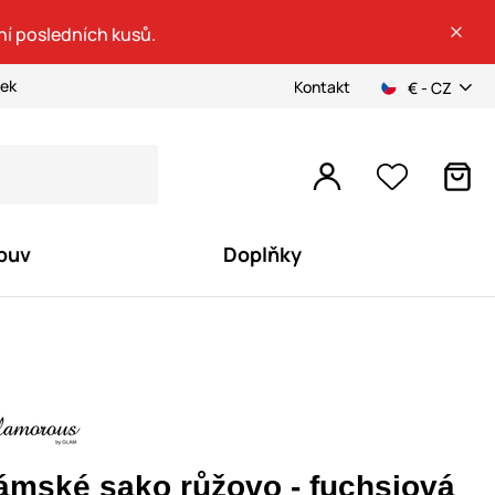
ní posledních kusů.
ček
Kontakt
€ - CZ
buv
Doplňky
ámské sako růžovo - fuchsiová