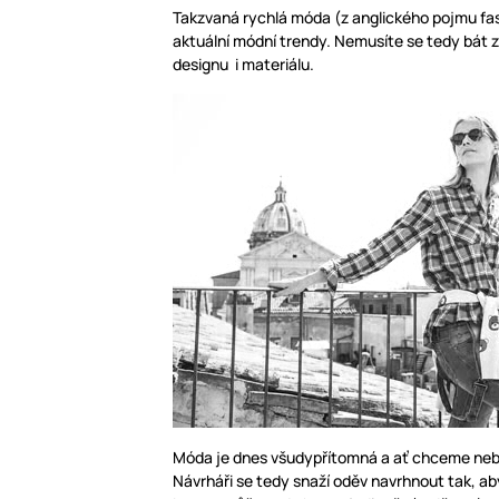
Takzvaná rychlá móda (z anglického pojmu fas
aktuální módní trendy. Nemusíte se tedy bát
designu i materiálu.
Móda je dnes všudypřítomná a ať chceme nebo 
Návrháři se tedy snaží oděv navrhnout tak, aby