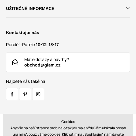
UŽITEČNÉ INFORMACE
Kontaktujte nás
Pondělí-Pátek:
10-12, 13-17
Máte dotazy a návrhy?
obchod@glam.cz
Najdete nás také na
Cookies
Přepravci:
Aby vše na naší stránce probíhalo tak jak má a vždy Vám ukázala obsah
„na míru”, používáme cookies. Kliknutím na „Souhlasím“ nám dáváte