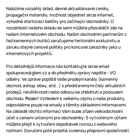
Nabízíme rozsáhlý sklad, denně aktualizované ceníky,
propagační materiály, možnost objednat skrze internet,
výhodné startovací balíčky pro začínající obchodníky. O
rozsáhlosti našeho skladu se sami můžete přesvědčit zde na
našem internetovém obchodu. Našim obchodním partnerům z
řad kamenných butiků zaručujeme teritoriální exkluzivitu a
záruku stejné cenové politiky pro koncové zakazníky jako u
internetových projektů.
Pro detailnější informace nás kontaktujte skrze email
spoluprace@glam.cz a do předmětu zprávy napište - VO
odběry. Ve zpráve popiště Vaše prodejní kanály (kamenný
obchod, eshop, ebay, atd...) s představenými čísly aktuálních
prodejů, návštěvnosti nebo odkazu ke zhlédnutí a posouzení
obchodu.
Pozor!
Vzhledem k velkému zájmu o naše produkty,
odpovídáme pouze na emaily s těmito základními informacemi.
Na základě těchto informací Vám bude zřízen velkoobchodní
účet s cenami určenými pro obchodníky. S vytvořeným účtem
můžete přejít k vytvoření objednávek rovnou z webového
rozhraní. Doručení poté probíhá zvolenou přepravní společností.