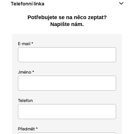
Telefonní linka
Telefonní linka neslouží ke zjištění stavu objednávek nebo
Potřebujete se na něco zeptat?
vratek - k tomuto účelu vždy využijte email
Napište nám.
obchod@glam.cz
+420 720 562 547
E-mail
*
Jméno
*
Telefon
Předmět
*