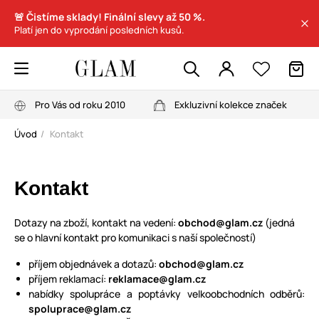
🚨 Čistíme sklady! Finální slevy až 50 %.
Platí jen do vyprodání posledních kusů.
Pro Vás od roku 2010
Exkluzivní kolekce značek
Úvod
Kontakt
Kontakt
Dotazy na zboží, kontakt na vedení:
obchod@glam.cz
(jedná
se o hlavní kontakt pro komunikaci s naší společností)
příjem objednávek a dotazů:
obchod@glam.cz
příjem reklamací:
reklamace@glam.cz
nabídky spolupráce a poptávky velkoobchodních odběrů:
spoluprace@glam.cz