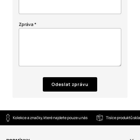
Zpráva
*
Odeslat zprávu
Kolekce a značky, které najdete pouze u nás
Tisíce produktů sk