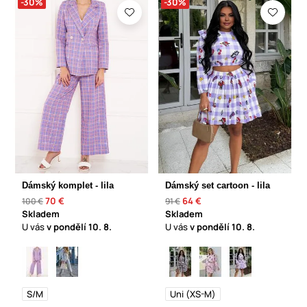
-30%
-30%
Dámský komplet - lila
Dámský set cartoon - lila
70 €
64 €
100 €
91 €
Skladem
Skladem
U vás
v pondělí
10. 8.
U vás
v pondělí
10. 8.
S/M
Uni (XS-M)