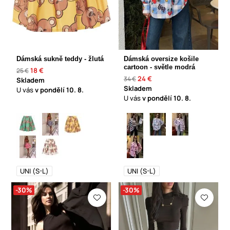
Dámská sukně teddy - žlutá
Dámská oversize košile
cartoon - světle modrá
18 €
25 €
24 €
34 €
Skladem
Skladem
U vás
v pondělí
10. 8.
U vás
v pondělí
10. 8.
UNI (S-L)
UNI (S-L)
-30%
-30%