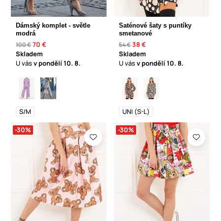
Dámský komplet - světle
Saténové šaty s puntíky
modrá
smetanové
70 €
38 €
100 €
54 €
Skladem
Skladem
U vás
v pondělí
10. 8.
U vás
v pondělí
10. 8.
S/M
UNI (S-L)
-30%
-30%