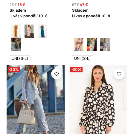
18 €
47 €
25 €
67 €
Skladem
Skladem
U vás
v pondělí
10. 8.
U vás
v pondělí
10. 8.
UNI (S-L)
UNI (S-L)
-30%
-30%