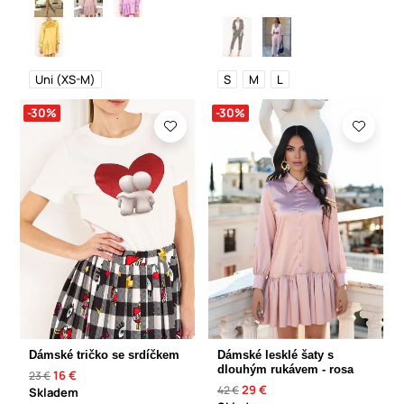
Uni (XS-M)
S
M
L
-30%
-30%
Dámské tričko se srdíčkem
Dámské lesklé šaty s
dlouhým rukávem - rosa
16 €
23 €
29 €
42 €
Skladem