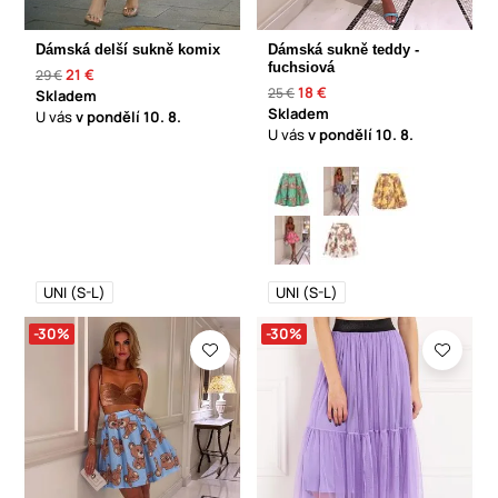
Dámská delší sukně komix
Dámská sukně teddy -
fuchsiová
21 €
29 €
18 €
25 €
Skladem
Skladem
U vás
v pondělí
10. 8.
U vás
v pondělí
10. 8.
UNI (S-L)
UNI (S-L)
-30%
-30%