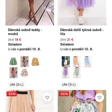
Dámská sukně teddy -
Dámská delší tylová sukně -
modrá
lila
18 €
21 €
25 €
29 €
Skladem
Skladem
U vás
v pondělí
10. 8.
U vás
v pondělí
10. 8.
UNI (S-L)
UNI (S-L)
-30%
-30%