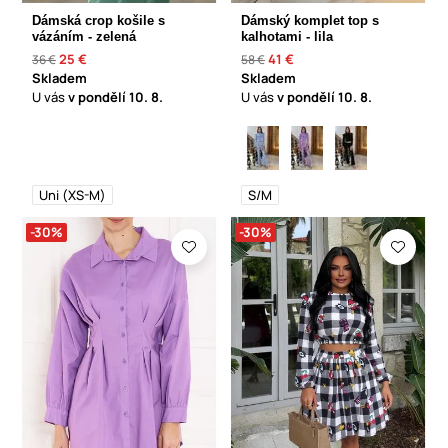
Dámská crop košile s
Dámský komplet top s
vázáním - zelená
kalhotami - lila
25 €
41 €
36 €
58 €
Skladem
Skladem
U vás
v pondělí
10. 8.
U vás
v pondělí
10. 8.
Uni (XS-M)
S/M
-30%
-30%