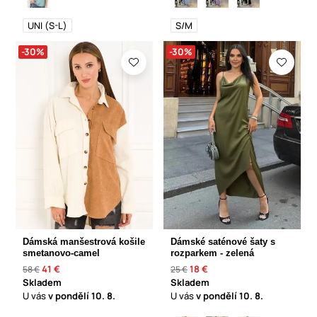
UNI (S-L)
S/M
-30%
-30%
Dámská manšestrová košile
Dámské saténové šaty s
smetanovo-camel
rozparkem - zelená
41 €
18 €
58 €
25 €
Skladem
Skladem
U vás
v pondělí
10. 8.
U vás
v pondělí
10. 8.