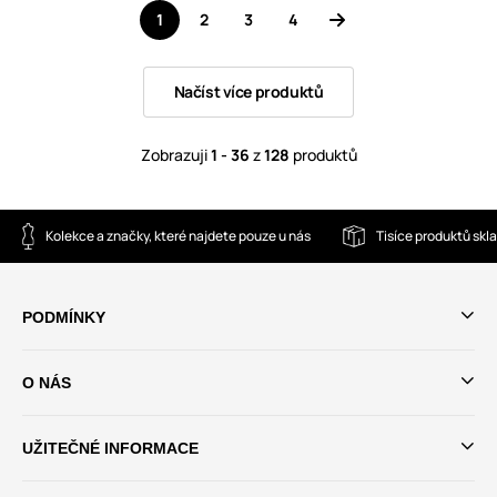
1
2
3
4
Načíst více produktů
Zobrazuji
1 - 36
z
128
produktů
Kolekce a značky, které najdete pouze u nás
Tisíce produktů sk
PODMÍNKY
O NÁS
UŽITEČNÉ INFORMACE