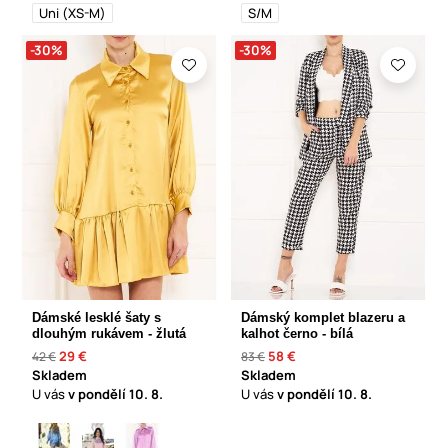
Uni (XS-M)
S/M
-30%
-30%
Dámské lesklé šaty s
Dámský komplet blazeru a
dlouhým rukávem - žlutá
kalhot černo - bílá
29 €
58 €
42 €
83 €
Skladem
Skladem
U vás
v pondělí
10. 8.
U vás
v pondělí
10. 8.