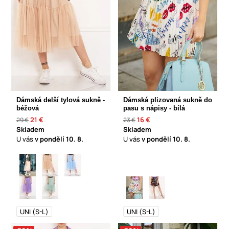
Dámská delší tylová sukně -
Dámská plizovaná sukně do
béžová
pasu s nápisy - bílá
21 €
16 €
29 €
23 €
Skladem
Skladem
U vás
v pondělí
10. 8.
U vás
v pondělí
10. 8.
UNI (S-L)
UNI (S-L)