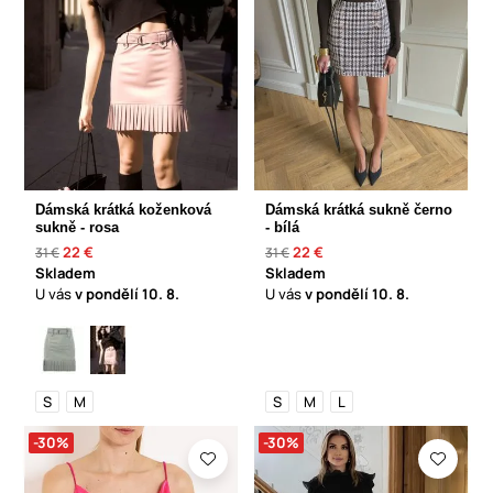
Dámská krátká koženková
Dámská krátká sukně černo
sukně - rosa
- bílá
22 €
22 €
31 €
31 €
Skladem
Skladem
U vás
v pondělí
10. 8.
U vás
v pondělí
10. 8.
S
M
S
M
L
-30%
-30%