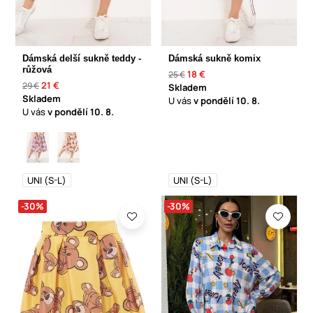
Dámská delší sukně teddy -
Dámská sukně komix
růžová
18 €
25 €
21 €
29 €
Skladem
Skladem
U vás
v pondělí
10. 8.
U vás
v pondělí
10. 8.
UNI (S-L)
UNI (S-L)
-30%
-30%