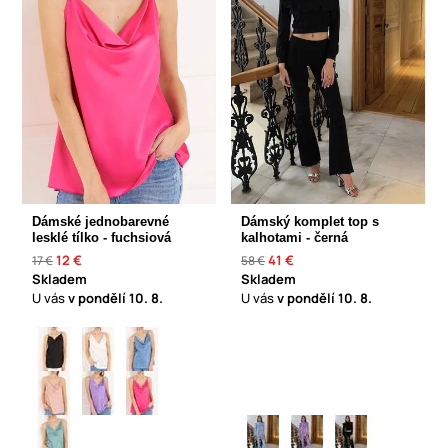
Dámské jednobarevné
Dámský komplet top s
lesklé tílko - fuchsiová
kalhotami - černá
12 €
41 €
17 €
58 €
Skladem
Skladem
U vás
v pondělí
10. 8.
U vás
v pondělí
10. 8.