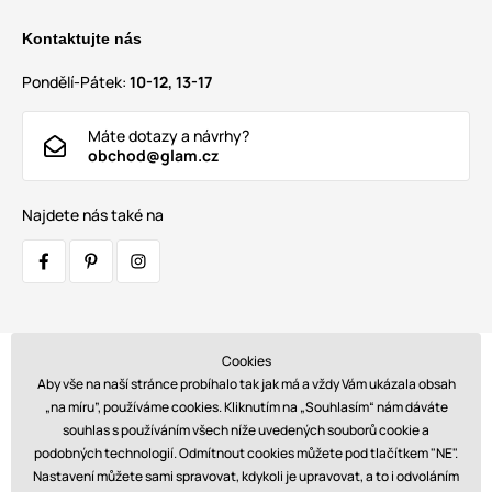
Kontaktujte nás
Pondělí-Pátek:
10-12, 13-17
Máte dotazy a návrhy?
obchod@glam.cz
Najdete nás také na
Cookies
Přepravci:
Aby vše na naší stránce probíhalo tak jak má a vždy Vám ukázala obsah
„na míru”, používáme cookies. Kliknutím na „Souhlasím“ nám dáváte
souhlas s používáním všech níže uvedených souborů cookie a
podobných technologií. Odmítnout cookies můžete pod tlačítkem "NE".
Platby:
Nastavení můžete sami spravovat, kdykoli je upravovat, a to i odvoláním