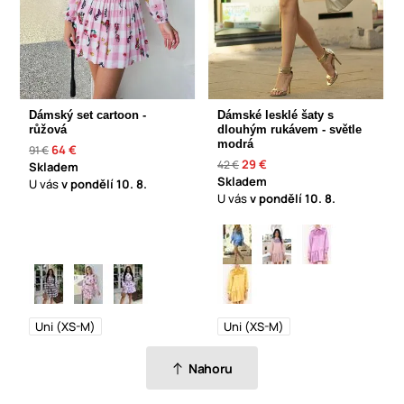
Dámský set cartoon -
Dámské lesklé šaty s
růžová
dlouhým rukávem - světle
modrá
64 €
91 €
29 €
42 €
Skladem
Skladem
U vás
v pondělí
10. 8.
U vás
v pondělí
10. 8.
Uni (XS-M)
Uni (XS-M)
Nahoru