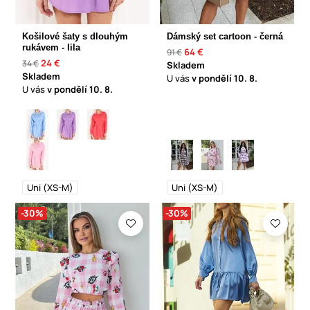
Košilové šaty s dlouhým
Dámský set cartoon - černá
rukávem - lila
64 €
91 €
24 €
34 €
Skladem
Skladem
U vás
v pondělí
10. 8.
U vás
v pondělí
10. 8.
Uni (XS-M)
Uni (XS-M)
-30%
-30%