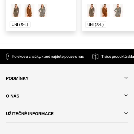
UNI (S-L)
UNI (S-L)
Kolekce a značky, které najdete pouze u nás
Tisíce produktů sk
PODMÍNKY
O NÁS
UŽITEČNÉ INFORMACE