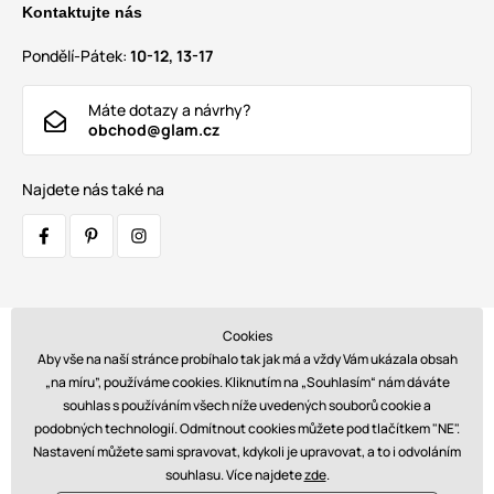
Kontaktujte nás
Pondělí-Pátek:
10-12, 13-17
Máte dotazy a návrhy?
obchod@glam.cz
Najdete nás také na
Cookies
Přepravci:
Aby vše na naší stránce probíhalo tak jak má a vždy Vám ukázala obsah
„na míru”, používáme cookies. Kliknutím na „Souhlasím“ nám dáváte
souhlas s používáním všech níže uvedených souborů cookie a
podobných technologií. Odmítnout cookies můžete pod tlačítkem "NE".
Platby:
Nastavení můžete sami spravovat, kdykoli je upravovat, a to i odvoláním
souhlasu. Více najdete
zde
.