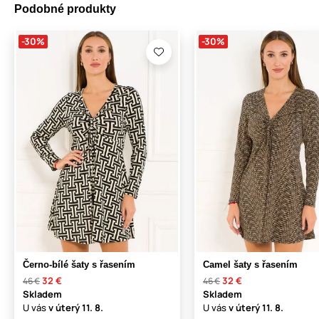
Podobné produkty
-30%
-30%
Černo-bílé šaty s řasením
Camel šaty s řasením
32 €
32 €
46 €
46 €
Skladem
Skladem
U vás
v úterý
11. 8.
U vás
v úterý
11. 8.