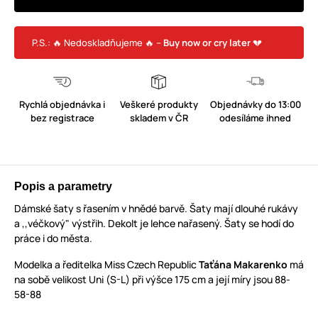
P.S.: 🔥 Nedoskladňujeme 🔥 –
Buy now or cry later
💔
Rychlá objednávka i
Veškeré produkty
Objednávky do 13:00
bez registrace
skladem v ČR
odesíláme ihned
Popis a parametry
Dámské šaty s řasením v hnědé barvě. Šaty mají dlouhé rukávy
a ,,véčkový" výstřih. Dekolt je lehce nařasený. Šaty se hodí do
práce i do města.
Modelka a ředitelka Miss Czech Republic
Taťána Makarenko
má
na sobě velikost Uni (S-L) při výšce 175 cm a její míry jsou 88-
58-88