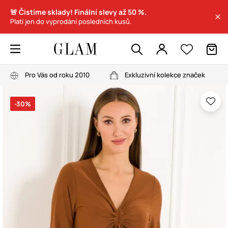
🚨 Čistíme sklady! Finální slevy až 50 %.
Platí jen do vyprodání posledních kusů.
Pro Vás od roku 2010
Exkluzivní kolekce značek
-30%