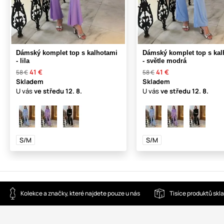
Dámský komplet top s kalhotami
Dámský komplet top s kal
- lila
- světle modrá
41 €
41 €
58 €
58 €
Skladem
Skladem
U vás
ve středu
12. 8.
U vás
ve středu
12. 8.
S/M
S/M
Kolekce a značky, které najdete pouze u nás
Tisíce produktů sk