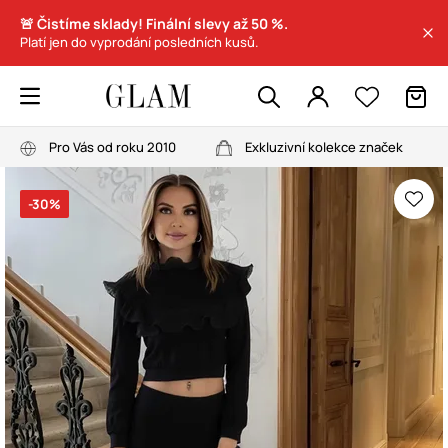
🚨 Čistíme sklady! Finální slevy až 50 %.
Platí jen do vyprodání posledních kusů.
Pro Vás od roku 2010
Exkluzivní kolekce značek
-30%