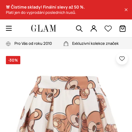
🚨 Čistíme sklady! Finální slevy až 50 %.
Platí jen do vyprodání posledních kusů.
Pro Vás od roku 2010
Exkluzivní kolekce značek
-30%