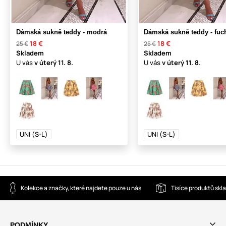
Dámská sukně teddy - modrá
Dámská sukně teddy - fuc
18 €
18 €
25 €
25 €
Skladem
Skladem
U vás
v úterý
11. 8.
U vás
v úterý
11. 8.
UNI (S-L)
UNI (S-L)
Kolekce a značky, které najdete pouze u nás
Tisíce produktů sk
PODMÍNKY