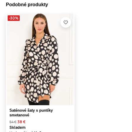
Podobné produkty
-30%
Saténové šaty s puntíky
smetanové
38 €
54 €
Skladem