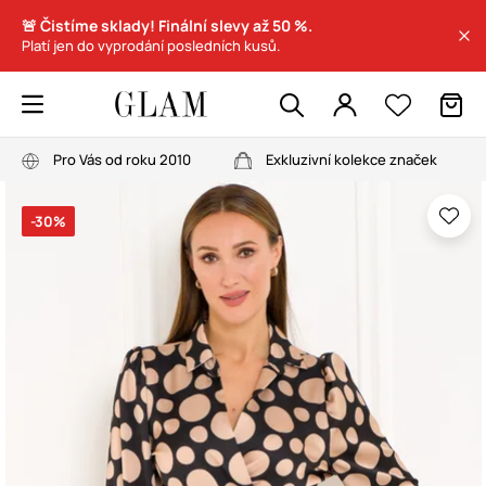
🚨 Čistíme sklady! Finální slevy až 50 %.
Platí jen do vyprodání posledních kusů.
Pro Vás od roku 2010
Exkluzivní kolekce značek
-30%