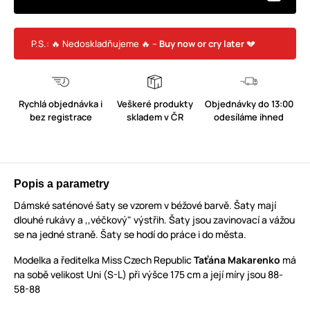
P.S.: 🔥 Nedoskladňujeme 🔥 –
Buy now or cry later
💔
Rychlá objednávka i
Veškeré produkty
Objednávky do 13:00
bez registrace
skladem v ČR
odesíláme ihned
Popis a parametry
Dámské saténové šaty se vzorem v béžové barvě. Šaty mají
dlouhé rukávy a ,,véčkový" výstřih. Šaty jsou zavinovací a vážou
se na jedné straně. Šaty se hodí do práce i do města.
Modelka a ředitelka Miss Czech Republic
Taťána Makarenko
má
na sobě velikost Uni (S-L) při výšce 175 cm a její míry jsou 88-
58-88