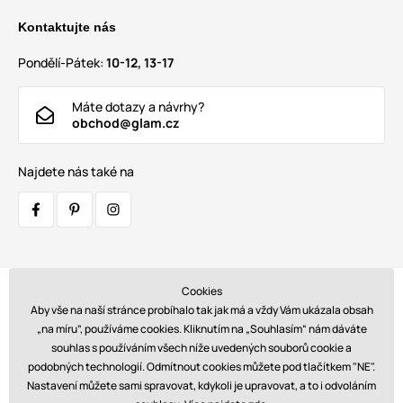
Kontaktujte nás
Pondělí-Pátek:
10-12, 13-17
Máte dotazy a návrhy?
obchod@glam.cz
Najdete nás také na
Cookies
Přepravci:
Aby vše na naší stránce probíhalo tak jak má a vždy Vám ukázala obsah
„na míru”, používáme cookies. Kliknutím na „Souhlasím“ nám dáváte
souhlas s používáním všech níže uvedených souborů cookie a
podobných technologií. Odmítnout cookies můžete pod tlačítkem "NE".
Platby:
Nastavení můžete sami spravovat, kdykoli je upravovat, a to i odvoláním