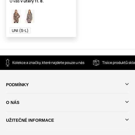
U vás
v úterý
11. 8.
UNI (S-L)
Kolekce a značky, které najdete pouze u nás
Tisíce produktů sk
PODMÍNKY
O NÁS
UŽITEČNÉ INFORMACE