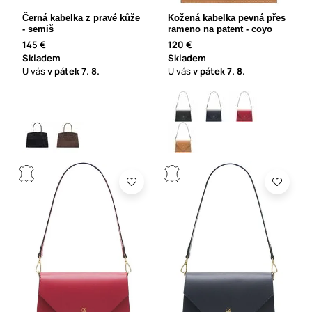
Černá kabelka z pravé kůže
Kožená kabelka pevná přes
- semiš
rameno na patent - coyo
145 €
120 €
Skladem
Skladem
U vás
v pátek
7. 8.
U vás
v pátek
7. 8.