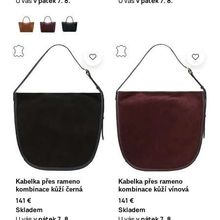
U vás
v pátek
7. 8.
U vás
v pátek
7. 8.
Kabelka přes rameno
Kabelka přes rameno
kombinace kůží černá
kombinace kůží vínová
141 €
141 €
Skladem
Skladem
U vás
v pátek
7. 8.
U vás
v pátek
7. 8.