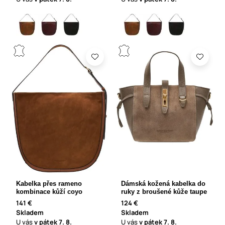
Kabelka přes rameno
Dámská kožená kabelka do
kombinace kůží coyo
ruky z broušené kůže taupe
141 €
124 €
Skladem
Skladem
U vás
v pátek
7. 8.
U vás
v pátek
7. 8.