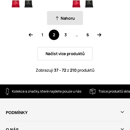
Nahoru
1
2
3
…
6
Načíst více produktů
Zobrazuji
37 - 72
z
210
produktů
Kolekce a značky, které najdete pouze u nás
Tisíce produktů sk
PODMÍNKY
O NÁS