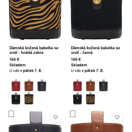
Dámská kožená kabelka se
Dámská kožená kabelka se
srstí - hnědá zebra
srstí - černá
166 €
166 €
Skladem
Skladem
U vás
v pátek
7. 8.
U vás
v pátek
7. 8.