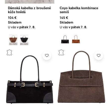
Dámská kabelka z broušené
Coyo kabelka kombinace
kůže hnědá
semiš
104 €
145 €
Skladem
Skladem
U vás
v pátek
7. 8.
U vás
v pátek
7. 8.