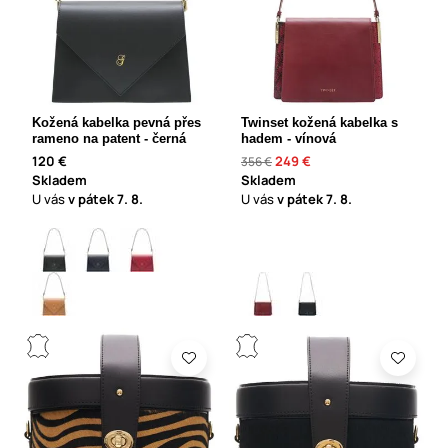
Kožená kabelka pevná přes
Twinset kožená kabelka s
rameno na patent - černá
hadem - vínová
120 €
249 €
356 €
Skladem
Skladem
U vás
v pátek
7. 8.
U vás
v pátek
7. 8.