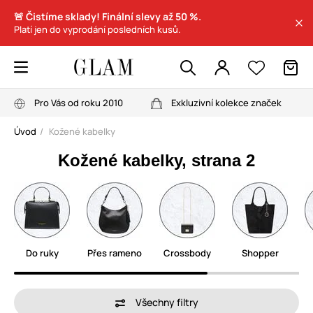
🚨 Čistíme sklady! Finální slevy až 50 %.
Platí jen do vyprodání posledních kusů.
Pro Vás od roku 2010
Exkluzivní kolekce značek
Úvod
Kožené kabelky
Kožené kabelky, strana 2
Do ruky
Přes rameno
Crossbody
Shopper
Všechny filtry