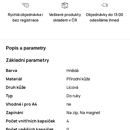
Rychlá objednávka i
Veškeré produkty
Objednávky do 13:00
bez registrace
skladem v ČR
odesíláme ihned
Popis a parametry
Základní parametry
Barva
Hnědá
Materiál
Přírodní kůže
Druh kůže
Lícová
Typ
Do ruky
Vhodné i pro A4
ne
Zapínání
Na zip
,
Na magnet
Počet vnitřních kapsiček
4
Počet vnějších kapsiček
0