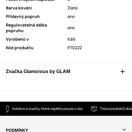
Barva kování
Zlaté
Přídavný popruh
ano
Regulovatelná délka
ano
popruhu
Vyrobeno v
Itálii
Kód produktu
P70222
Značka Glamorous by GLAM
Kolekce a značky, které najdete pouze u nás
Tisíce produktů sk
PODMÍNKY