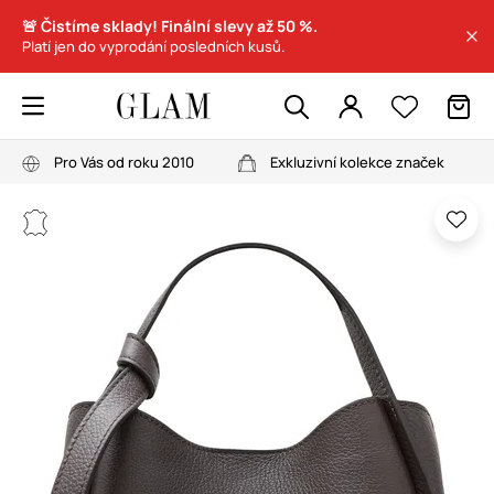
🚨 Čistíme sklady! Finální slevy až 50 %.
Platí jen do vyprodání posledních kusů.
Pro Vás od roku 2010
Exkluzivní kolekce značek