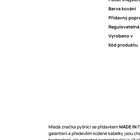
Barva kování
Přídavný popr
Regulovatelná
Vyrobeno v
Kód produktu
Mladá značka pyšnící se přídavkem
MADE IN I
galanterii a především kožené kabelky jsou c
technologií, ale samotné kompletování je již z