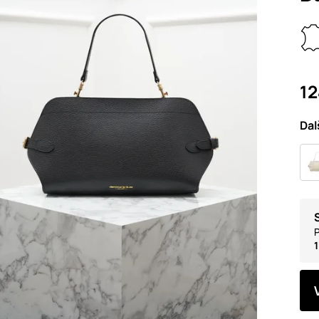
12
Dal
P
1