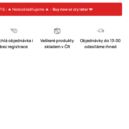
P.S.: 🔥 Nedoskladňujeme 🔥 –
Buy now or cry later
💔
chlá objednávka i
Veškeré produkty
Objednávky do 13:00
bez registrace
skladem v ČR
odesíláme ihned