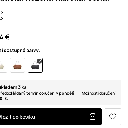
4 €
ší dostupné barvy:
Skladem 3 ks
ředpokládaný termín doručení
v pondělí
Možnosti doručení
0. 8.
Vložit do košíku