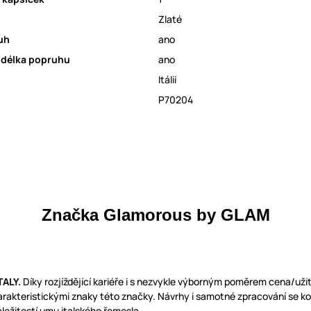
Zlaté
uh
ano
 délka popruhu
ano
Itálii
P70204
Značka Glamorous by GLAM
TALY.
Díky rozjíždějící kariéře i s nezvykle výborným poměrem cena/užit
harakteristickými znaky této značky. Návrhy i samotné zpracování se k
áležitostí umu italského řemesla.