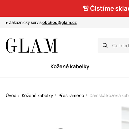
🚨 Čistíme skla
Zákaznický servis
obchod@glam.cz
Kožené kabelky
Úvod
Kožené kabelky
Přes rameno
Dámská kožená kab