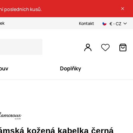
ní posledních kusů.
ček
Kontakt
€ - CZ
buv
Doplňky
ámská kožená kabelka černá