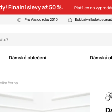
dy! Finální slevy až 50 %.
Platí jen do vyprodá
Pro Vás od roku 2010
Exkluzivní kolekce zna
Dámské oblečení
Dámská o
elka černá
D