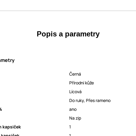
Popis a parametry
ametry
Černá
Přírodní kůže
Lícová
Do ruky
,
Přes rameno
A4
ano
Na zip
h kapsiček
1
 kapsiček
1