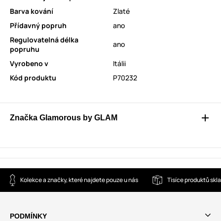
Barva kování
Zlaté
Přídavný popruh
ano
Regulovatelná délka
ano
popruhu
Vyrobeno v
Itálii
Kód produktu
P70232
Značka Glamorous by GLAM
Kolekce a značky, které najdete pouze u nás
Tisíce produktů sk
PODMÍNKY