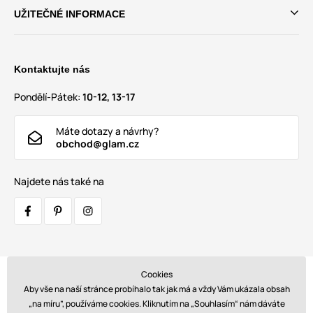
UŽITEČNÉ INFORMACE
Kontaktujte nás
Pondělí-Pátek:
10-12, 13-17
Máte dotazy a návrhy?
obchod@glam.cz
Najdete nás také na
Cookies
Přepravci:
Aby vše na naší stránce probíhalo tak jak má a vždy Vám ukázala obsah
„na míru”, používáme cookies. Kliknutím na „Souhlasím“ nám dáváte