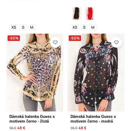
XS
S
M
XS
S
M
-50%
-50%
Dámská halenka Guess s
Dámská halenka Guess s
motivem černo - žlutá
motivem černo - modrá
48 €
48 €
95 €
95 €