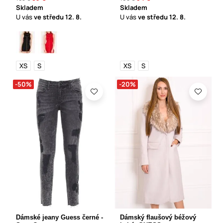
Skladem
Skladem
U vás
ve středu
12. 8.
U vás
ve středu
12. 8.
XS
S
XS
S
-50%
-20%
Dámské jeany Guess černé -
Dámský flaušový béžový