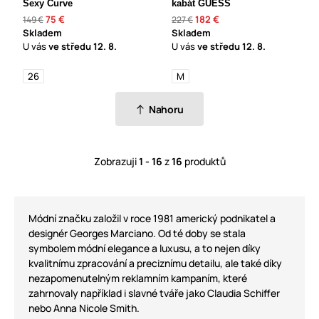
Sexy Curve
kabát GUESS
75 €
182 €
149 €
227 €
Skladem
Skladem
U vás
ve středu
12. 8.
U vás
ve středu
12. 8.
26
M
Nahoru
Zobrazuji
1 - 16
z
16
produktů
Módní značku založil v roce 1981 americký podnikatel a
designér Georges Marciano. Od té doby se stala
symbolem módní elegance a luxusu, a to nejen díky
kvalitnímu zpracování a preciznímu detailu, ale také díky
nezapomenutelným reklamním kampaním, které
zahrnovaly například i slavné tváře jako Claudia Schiffer
nebo Anna Nicole Smith.