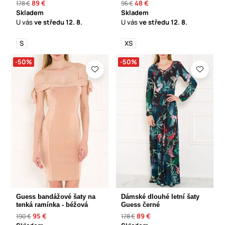
89 €
48 €
178 €
95 €
Skladem
Skladem
U vás
ve středu
12. 8.
U vás
ve středu
12. 8.
S
XS
-50%
-50%
Guess bandážové šaty na
Dámské dlouhé letní šaty
tenká ramínka - béžová
Guess černé
95 €
89 €
190 €
178 €