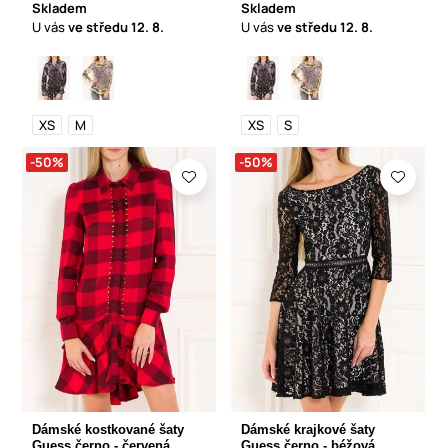
Skladem
Skladem
U vás
ve středu
12. 8.
U vás
ve středu
12. 8.
XS
M
XS
S
-50%
-50%
Dámské kostkované šaty
Dámské krajkové šaty
Guess černo - červená
Guess černo - béžová