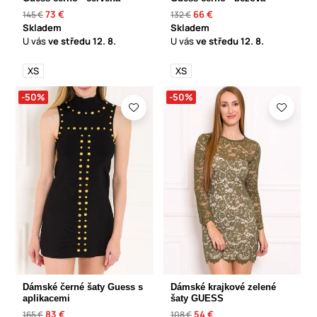
73 €
66 €
145 €
132 €
Skladem
Skladem
U vás
ve středu
12. 8.
U vás
ve středu
12. 8.
XS
XS
-50%
-50%
Dámské černé šaty Guess s
Dámské krajkové zelené
aplikacemi
šaty GUESS
83 €
54 €
165 €
108 €