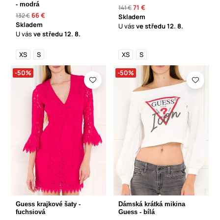
- modrá
71 €
141 €
66 €
132 €
Skladem
Skladem
U vás
ve středu
12. 8.
U vás
ve středu
12. 8.
XS
S
XS
S
-50%
-50%
Guess krajkové šaty -
Dámská krátká mikina
fuchsiová
Guess - bílá