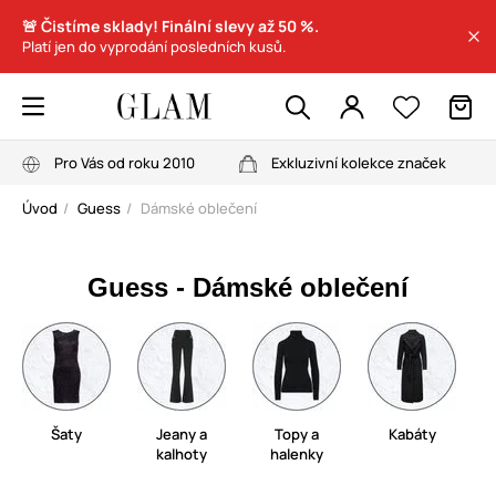
🚨 Čistíme sklady! Finální slevy až 50 %.
Platí jen do vyprodání posledních kusů.
Pro Vás od roku 2010
Exkluzivní kolekce značek
Úvod
Guess
Dámské oblečení
Guess - Dámské oblečení
Šaty
Jeany a
Topy a
Kabáty
kalhoty
halenky