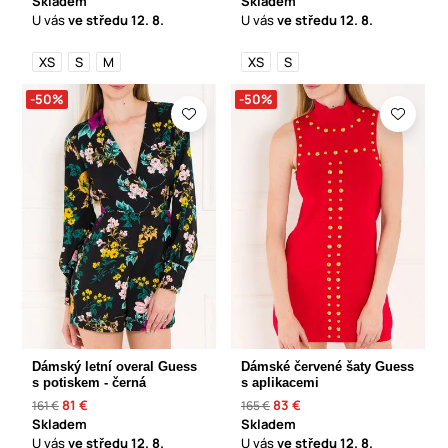
Skladem
Skladem
U vás
ve středu
12. 8.
U vás
ve středu
12. 8.
XS
S
M
XS
S
-50%
-50%
Dámský letní overal Guess
Dámské červené šaty Guess
s potiskem - černá
s aplikacemi
81 €
83 €
161 €
165 €
Skladem
Skladem
U vás
ve středu
12. 8.
U vás
ve středu
12. 8.