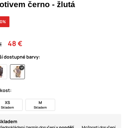
otivem černo - žlutá
50%
48 €
€
ší dostupné barvy:
ikost:
XS
M
Skladem
Skladem
Skladem
ředpokládaný termín doručení
v pondělí
Možnosti doručení