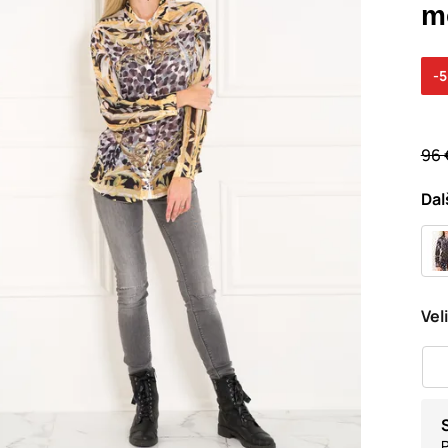
m
-
96 
Dal
Vel
P