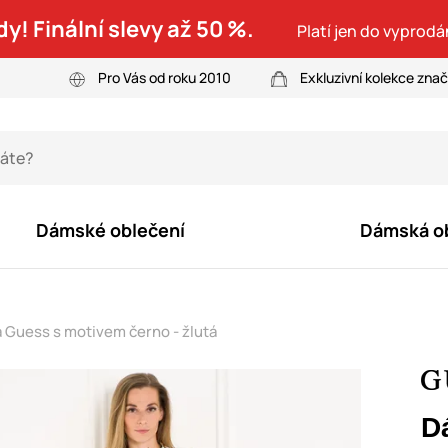
dy! Finální slevy až 50 %.
Platí jen do vyprodá
Pro Vás od roku 2010
Exkluzivní kolekce zna
Dámské oblečení
Dámská o
Guess s motivem černo - žlutá
D