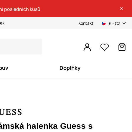
ní posledních kusů.
ček
Kontakt
€ - CZ
buv
Doplňky
ámská halenka Guess s