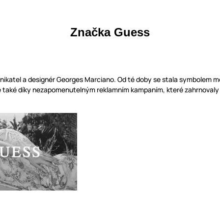
Značka Guess
dnikatel a designér Georges Marciano. Od té doby se stala symbolem mó
le také díky nezapomenutelným reklamním kampaním, které zahrnovaly na