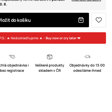
0. 8.
Vložit do košíku
P.S.: 🔥 Nedoskladňujeme 🔥 –
Buy now or cry later
💔
chlá objednávka i
Veškeré produkty
Objednávky do 13:00
bez registrace
skladem v ČR
odesíláme ihned