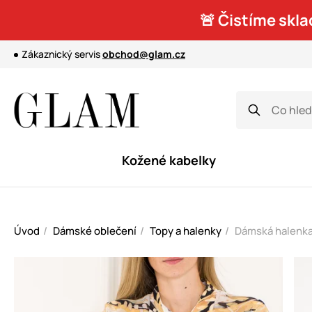
🚨 Čistíme skla
Zákaznický servis
obchod@glam.cz
Kožené kabelky
Úvod
Dámské oblečení
Topy a halenky
Dámská halenka 