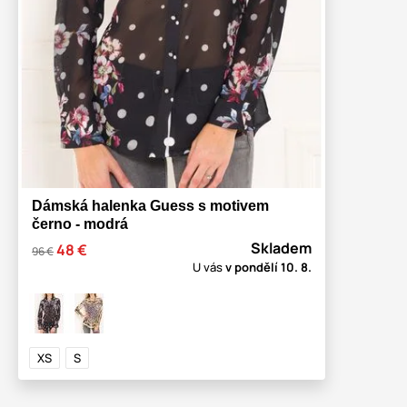
Dámská halenka Guess s motivem
černo - modrá
Skladem
48 €
96 €
U vás
v pondělí
10. 8.
XS
S