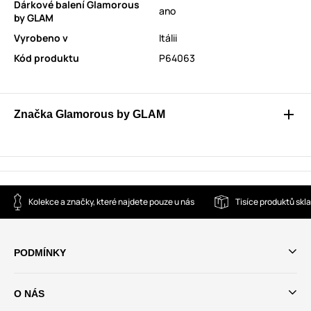
Dárkové balení Glamorous
ano
by GLAM
Vyrobeno v
Itálii
Kód produktu
P64063
Značka Glamorous by GLAM
Kolekce a značky, které najdete pouze u nás
Tisíce produktů sk
PODMÍNKY
O NÁS