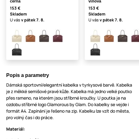
černá
vínová
153 €
153 €
Skladem
Skladem
U vás
v pátek
7. 8.
U vás
v pátek
7. 8.
Popis a parametry
Dámská sportovní/elegantní kabelka v tyrkysové barvě. Kabelka
je z měkké semišové pravé kůže. Kabelka má jedno velké poutko
přes rameno, na kterém jsou stříbrné kroužky. U poutka je na
ozdobu stříbrné logo Glamorous by Glam. Do kabelky se vejde i
formát A4. Zapínání je řešeno na zip. Kabelku lze vzít do města,
pro volný čas i do práce.
Materiál: