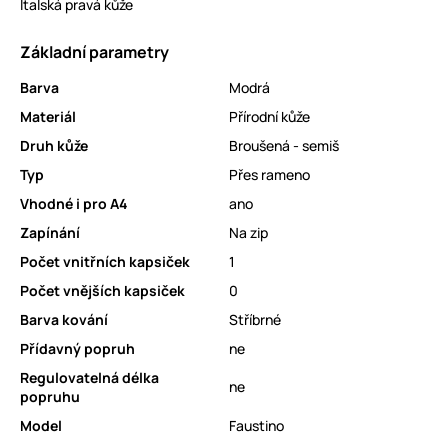
Italská pravá kůže
Základní parametry
Barva
Modrá
Materiál
Přírodní kůže
Druh kůže
Broušená - semiš
Typ
Přes rameno
Vhodné i pro A4
ano
Zapínání
Na zip
Počet vnitřních kapsiček
1
Počet vnějších kapsiček
0
Barva kování
Stříbrné
Přídavný popruh
ne
Regulovatelná délka
ne
popruhu
Model
Faustino