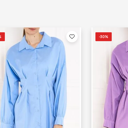
%
-30%