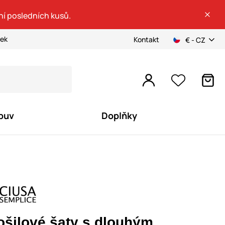
ní posledních kusů.
ček
Kontakt
€ - CZ
buv
Doplňky
ošilové šaty s dlouhým