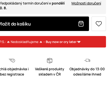
ředpokládaný termín doručení
v pondělí
Možnosti doručení
0. 8.
Vložit do košíku
P.S.: 🔥 Nedoskladňujeme 🔥 –
Buy now or cry later
💔
chlá objednávka i
Veškeré produkty
Objednávky do 13:00
bez registrace
skladem v ČR
odesíláme ihned