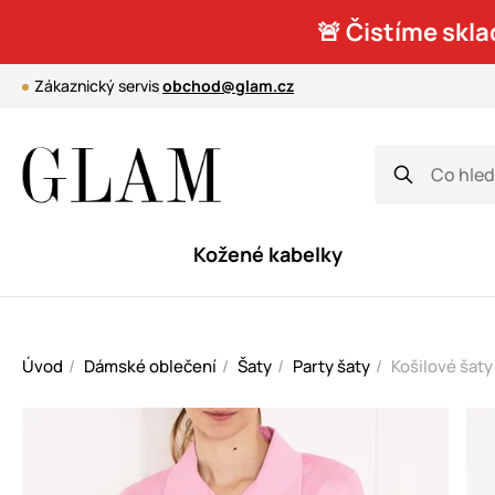
🚨 Čistíme skla
Zákaznický servis
obchod@glam.cz
Kožené kabelky
Úvod
Dámské oblečení
Šaty
Party šaty
Košilové šaty