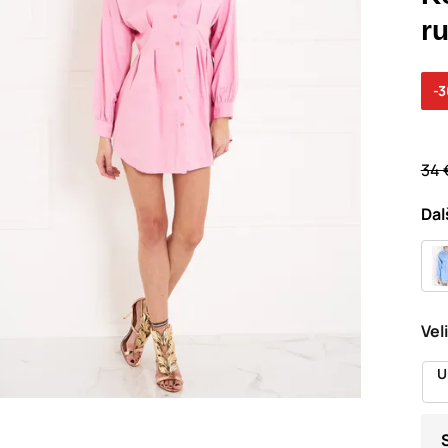
r
-
34 
Dal
Vel
U