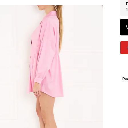
P
1
Ry