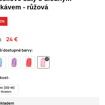
ukávem - růžová
30%
24 €
€
ší dostupné barvy:
ikost:
ni (XS-M)
Skladem
Skladem