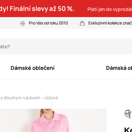
dy! Finální slevy až 50 %.
Platí jen do vyprodá
Pro Vás od roku 2010
Exkluzivní kolekce zna
Dámské oblečení
Dámská o
 s dlouhým rukávem - růžová
K