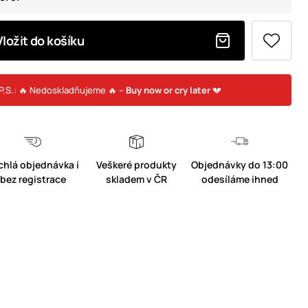
Vložit do košíku
P.S.: 🔥 Nedoskladňujeme 🔥 –
Buy now or cry later
💔
chlá objednávka i
Veškeré produkty
Objednávky do 13:00
bez registrace
skladem v ČR
odesíláme ihned