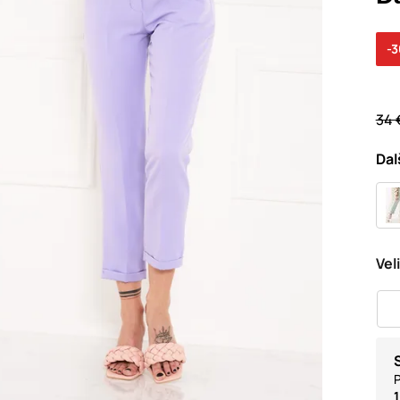
-
34 
Dal
Vel
P
1