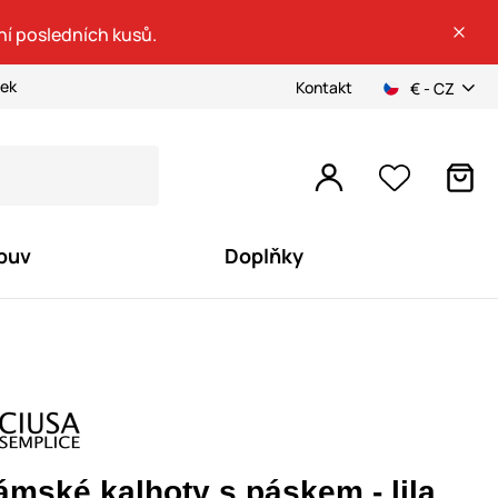
ní posledních kusů.
ček
Kontakt
€ - CZ
buv
Doplňky
ámské kalhoty s páskem - lila