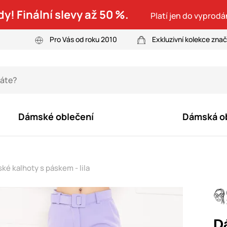
dy! Finální slevy až 50 %.
Platí jen do vyprodá
Pro Vás od roku 2010
Exkluzivní kolekce zna
Dámské oblečení
Dámská o
é kalhoty s páskem - lila
D