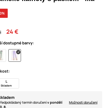
30%
24 €
€
ší dostupné barvy:
ikost:
L
Skladem
Skladem
ředpokládaný termín doručení
v pondělí
Možnosti doručení
0. 8.