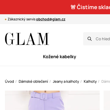
🚨 Čistíme skla
Zákaznický servis
obchod@glam.cz
Kožené kabelky
Úvod
Dámské oblečení
Jeany a kalhoty
Kalhoty
Dámsk