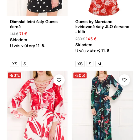
Dámské letní šaty Guess
Guess by Marciano
černé
květované šaty JLO červeno
- bílá
71 €
141 €
145 €
289 €
Skladem
Skladem
U vás
v úterý
11. 8.
U vás
v úterý
11. 8.
XS
S
XS
S
M
-50%
-50%