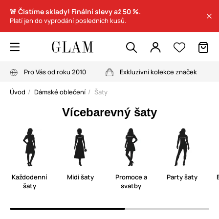
🚨 Čistíme sklady! Finální slevy až 50 %.
Platí jen do vyprodání posledních kusů.
Pro Vás od roku 2010
Exkluzivní kolekce značek
Úvod
Dámské oblečení
Šaty
Vícebarevný šaty
Každodenní
Midi šaty
Promoce a
Party šaty
šaty
svatby