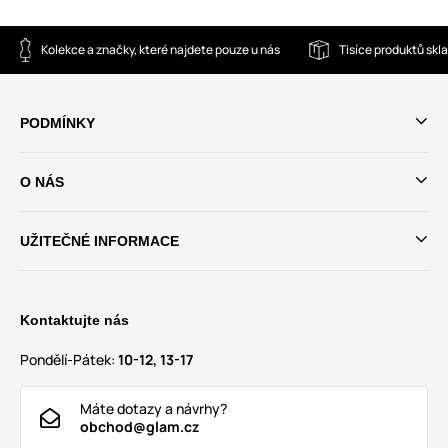
Kolekce a značky, které najdete pouze u nás
Tisíce produktů sk
PODMÍNKY
O NÁS
UŽITEČNÉ INFORMACE
Kontaktujte nás
Pondělí-Pátek:
10-12, 13-17
Máte dotazy a návrhy?
obchod@glam.cz