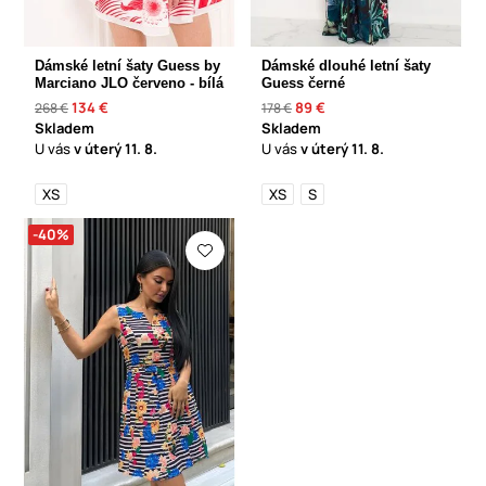
Dámské letní šaty Guess by
Dámské dlouhé letní šaty
Marciano JLO červeno - bílá
Guess černé
134 €
89 €
268 €
178 €
Skladem
Skladem
U vás
v úterý
11. 8.
U vás
v úterý
11. 8.
XS
XS
S
-40%