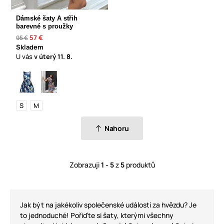
Dámské šaty A střih
barevné s proužky
57 €
95 €
Skladem
U vás
v úterý
11. 8.
S
M
Nahoru
Zobrazuji
1 - 5
z
5
produktů
Jak být na jakékoliv společenské události za hvězdu? Je
to jednoduché! Pořiďte si šaty, kterými všechny