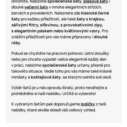
ohromíte. Nabízíme
společenské šaty
,
plesové šaty
i
dlouhé
večerní šaty
v mnoha elegantních střizích,
barvách a provedeních. Naleznete zde
klasické černé
šaty
pro každou příležitost, ale také
šaty s krajkou,
zářivými flitry, síťovinou, s provokativními zipy,
s elegantním páskem nebo květinovými vzory
. Pro
zvláštní příležitosti pro vás máme připraveny i
dlouhé
róby
.
Pokud se chystáte na pracovní pohovor, ústní zkoušky
nebo jen chcete vypadat velice elegantně každý den
v práci, nabízíme
společenské šaty
určeny přesně pro
takovéto situace. Vedle toho pro vás máme také krásné
minišaty a
koktejlové šaty
, se kterými oslníte své okolí.
Výběr šatů je u nás opravdu široký, proto neváhejte a
prohlédněte si naši nabídku. Určitě si vyberete!
K vybraným šatům pak doporučujeme
lodičky
z naší
nabídky, které skvěle doladí váš celkový vzhled.