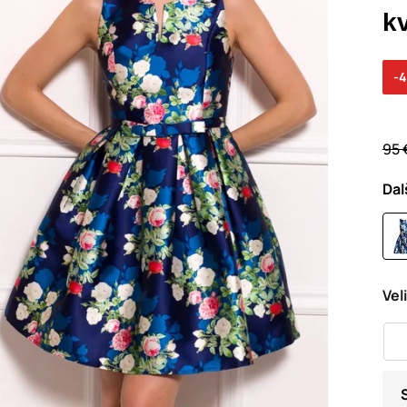
k
-
95 
Dal
Vel