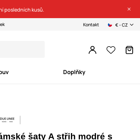
ní posledních kusů.
ček
Kontakt
€ - CZ
buv
Doplňky
ámské šaty A střih modré s