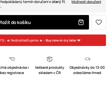
ředpokládaný termín doručení
v úterý 11.
Možnosti doručení
.
Vložit do košíku
P.S.: 🔥 Nedoskladňujeme 🔥 –
Buy now or cry later
💔
chlá objednávka i
Veškeré produkty
Objednávky do 13:00
bez registrace
skladem v ČR
odesíláme ihned