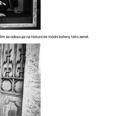
Řím se odkazuje na historické módní kořeny této země.