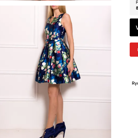
P
8
Ry