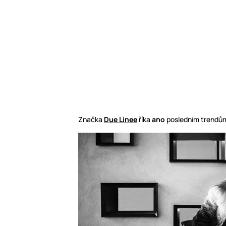
Značka
Due Linee
říka
ano
posledním trendů