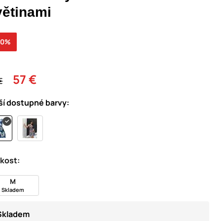
větinami
40%
57 €
€
ší dostupné barvy:
ikost:
M
Skladem
Skladem