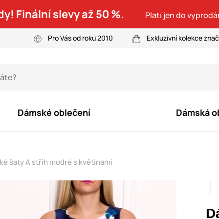
dy! Finální slevy až 50 %.
Platí jen do vyprodá
Pro Vás od roku 2010
Exkluzivní kolekce zna
Dámské oblečení
Dámská o
é šaty A střih modré s květinami
D