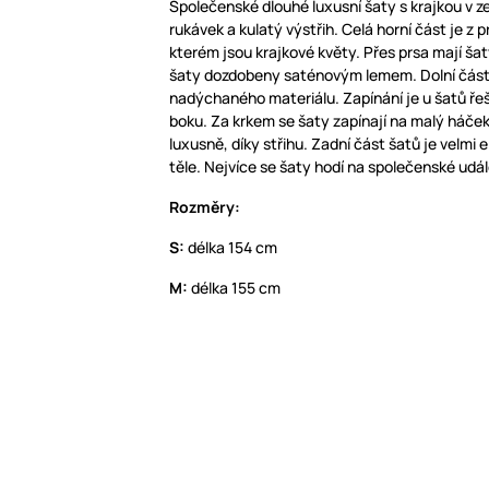
Společenské dlouhé luxusní šaty s krajkou v z
rukávek a kulatý výstřih. Celá horní část je z 
kterém jsou krajkové květy. Přes prsa mají ša
šaty dozdobeny saténovým lemem. Dolní část 
nadýchaného materiálu. Zapínání je u šatů řeš
boku. Za krkem se šaty zapínají na malý háček
luxusně, díky střihu. Zadní část šatů je velmi e
těle. Nejvíce se šaty hodí na společenské udál
Rozměry:
S:
délka 154 cm
M:
délka 155 cm