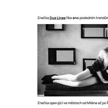
Značka
Due Linee
říka
ano
posledním trendů
Značka operující ve městech od Milána až po 