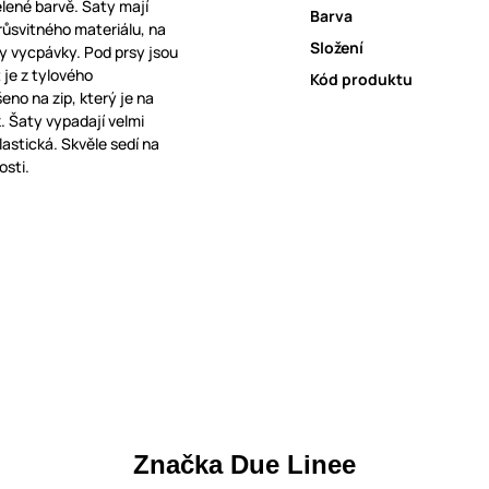
elené barvě. Šaty mají
Barva
průsvitného materiálu, na
Složení
ty vycpávky. Pod prsy jsou
je z tylového
Kód produktu
eno na zip, který je na
. Šaty vypadají velmi
lastická. Skvěle sedí na
osti.
Značka Due Linee