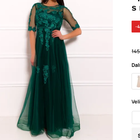
s
-
145
Dal
Vel