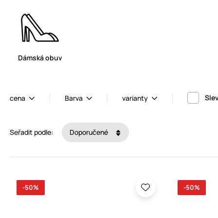
Dámská obuv
Sle
cena
Barva
varianty
Seřadit podle:
Doporučené
-50%
-50%