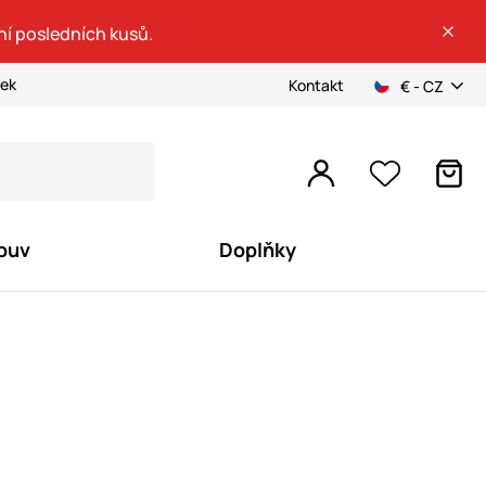
ní posledních kusů.
ček
Kontakt
€ - CZ
buv
Doplňky