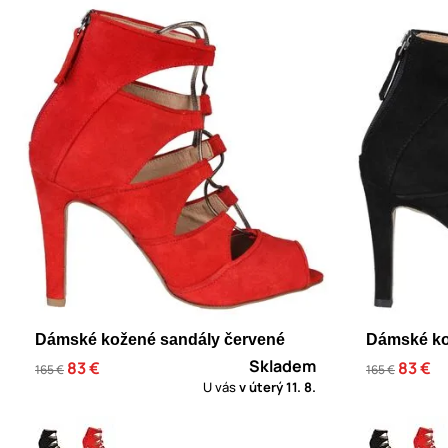
Dámské kožené sandály červené
Dámské ko
Skladem
83 €
83 €
165 €
165 €
U vás
v úterý
11. 8.