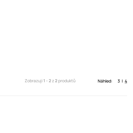
Zobrazuji
1 - 2
z
2
produktů
Náhled:
3
|
4