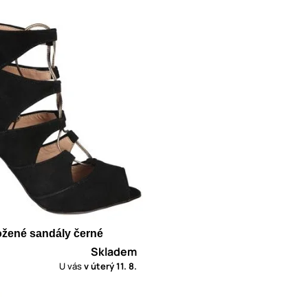
žené sandály černé
Skladem
U vás
v úterý
11. 8.