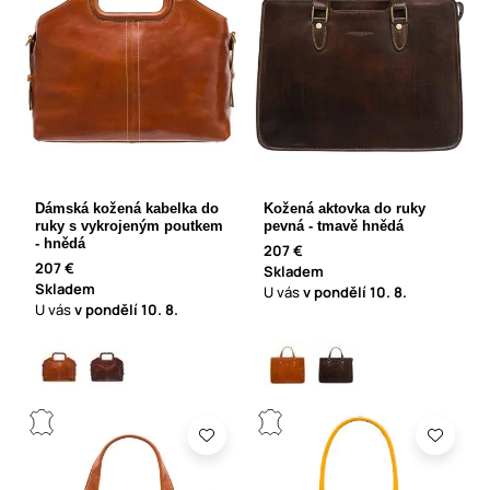
Dámská kožená kabelka do
Kožená aktovka do ruky
ruky s vykrojeným poutkem
pevná - tmavě hnědá
- hnědá
207 €
207 €
Skladem
Skladem
U vás
v pondělí
10. 8.
U vás
v pondělí
10. 8.