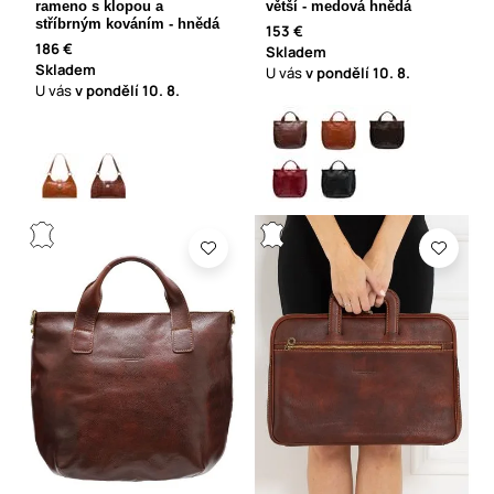
rameno s klopou a
větší - medová hnědá
stříbrným kováním - hnědá
153 €
186 €
Skladem
Skladem
U vás
v pondělí
10. 8.
U vás
v pondělí
10. 8.