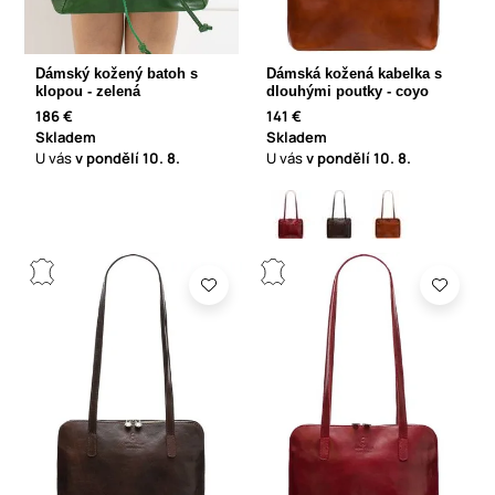
Dámský kožený batoh s
Dámská kožená kabelka s
klopou - zelená
dlouhými poutky - coyo
186 €
141 €
Skladem
Skladem
U vás
v pondělí
10. 8.
U vás
v pondělí
10. 8.