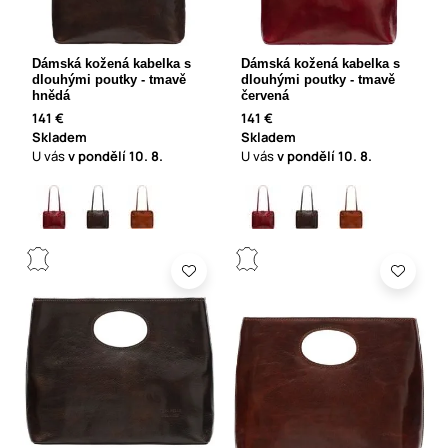
Dámská kožená kabelka s
Dámská kožená kabelka s
dlouhými poutky - tmavě
dlouhými poutky - tmavě
hnědá
červená
141 €
141 €
Skladem
Skladem
U vás
v pondělí
10. 8.
U vás
v pondělí
10. 8.