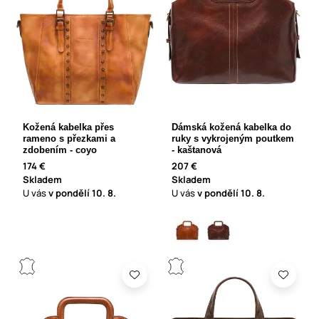
Kožená kabelka přes
Dámská kožená kabelka do
rameno s přezkami a
ruky s vykrojeným poutkem
zdobením - coyo
- kaštanová
174 €
207 €
Skladem
Skladem
U vás
v pondělí
10. 8.
U vás
v pondělí
10. 8.