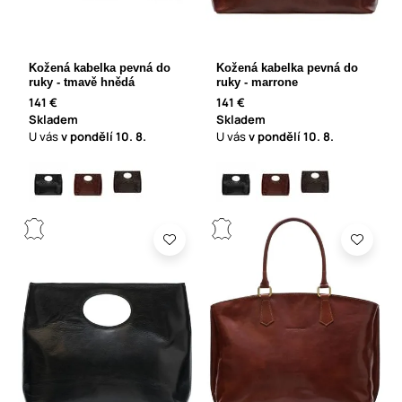
Kožená kabelka pevná do
Kožená kabelka pevná do
ruky - tmavě hnědá
ruky - marrone
141 €
141 €
Skladem
Skladem
U vás
v pondělí
10. 8.
U vás
v pondělí
10. 8.