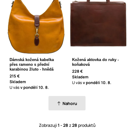
Dámská kožená kabelka
Kožená aktovka do ruky -
přes rameno s přední
koňaková
karabinou žluto - hnědá
228 €
215 €
Skladem
Skladem
U vás
v pondělí
10. 8.
U vás
v pondělí
10. 8.
Nahoru
Zobrazuji
1 - 28
z
28
produktů