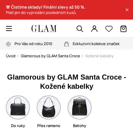
🚨 Čistíme sklady! Finální slevy až 50 %.
Platí jen do vyprodání posledních kusů.
Pro Vás od roku 2010
Exkluzivní kolekce značek
Úvod
Glamorous by GLAM Santa Croce
Kožené kabelky
Glamorous by GLAM Santa Croce -
Kožené kabelky
Do ruky
Přes rameno
Batohy