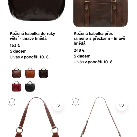
Kožená kabelka do ruky
Kožená kabelka přes
větší - tmavě hnědá
rameno s přezkami - tmavě
hnědá
153 €
248 €
Skladem
Skladem
U vás
v pondělí
10. 8.
U vás
v pondělí
10. 8.