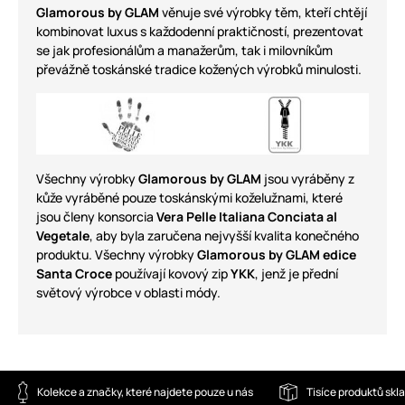
Glamorous by GLAM
věnuje své výrobky těm, kteří chtějí
kombinovat luxus s každodenní praktičností, prezentovat
se jak profesionálům a manažerům, tak i milovníkům
převážně toskánské tradice kožených výrobků minulosti.
Všechny výrobky
Glamorous by GLAM
jsou vyráběny z
kůže vyráběné pouze toskánskými koželužnami, které
jsou členy konsorcia
Vera Pelle Italiana Conciata al
Vegetale
, aby byla zaručena nejvyšší kvalita konečného
produktu. Všechny výrobky
Glamorous by GLAM edice
Santa Croce
používají kovový zip
YKK
, jenž je přední
světový výrobce v oblasti módy.
Kolekce a značky, které najdete pouze u nás
Tisíce produktů sk