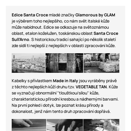
Edice Santa Croce
mladé značky
Glamorous by GLAM
je výběrem toho nejlepšího, co nám svět italské kůže
může nabídnout. Edice se odkazuje na světoznámou
oblast, etalon koželužen, toskánskou oblast
Santa Croce
Sull'Arno
. S historickou tradicí sahající po několik staletí
zde sídlí ti nejlepší z nejlepších v oblasti zpracování kůže.
Kabelky s přívlastkem
Made in Italy
jsou vyráběny právě
z těchto nejlepších kůží druhu tzv.
VEGETABLE TAN
. Kůže
se vyznačují obnormální "tlouštkou/sílou" kůže,
charakteristickou přírodní kresbou a nádhernými barvami.
Na první pohled i dotyk, lze poznat krásu přírody a
dokonalost, jenž nám tento druh zpracování dopřává.