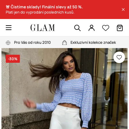
🚨 Čistíme sklady! Finální slevy až 50 %.
Platí jen do vyprodání posledních kusů.
Pro Vás od roku 2010
Exkluzivní kolekce značek
-30%