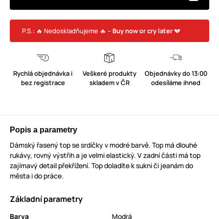
P.S.: 🔥 Nedoskladňujeme 🔥 –
Buy now or cry later
💔
Rychlá objednávka i
Veškeré produkty
Objednávky do 13:00
bez registrace
skladem v ČR
odesíláme ihned
Popis a parametry
Dámský řasený top se srdíčky v modré barvě. Top má dlouhé
rukávy, rovný výstřih a je velmi elastický. V zadní části má top
zajímavý detail překřížení. Top doladíte k sukni či jeanám do
města i do práce.
Základní parametry
Barva
Modrá