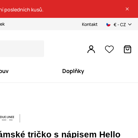
ní posledních kusů.
ček
Kontakt
€ - CZ
buv
Doplňky
ámské tričko s nápisem Hello