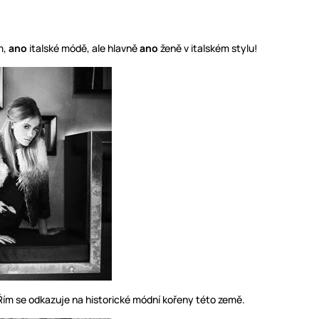
m,
ano
italské módě, ale hlavně
ano
ženě v italském stylu!
Řím se odkazuje na historické módní kořeny této země.