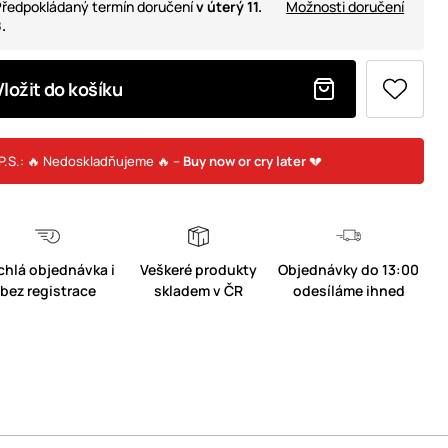
ředpokládaný termín doručení
v úterý 11.
Možnosti doručení
.
Vložit do košíku
P.S.: 🔥 Nedoskladňujeme 🔥 –
Buy now or cry later
💔
chlá objednávka i
Veškeré produkty
Objednávky do 13:00
bez registrace
skladem v ČR
odesíláme ihned