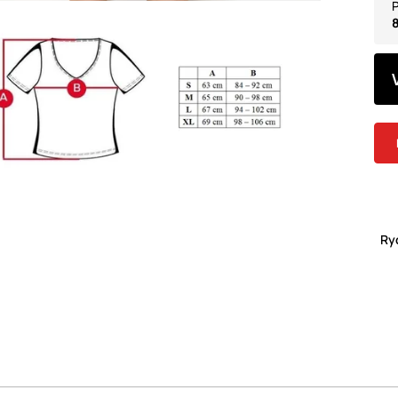
P
8
Ry