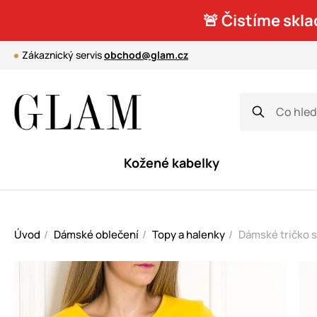
🚨 Čistíme skla
Zákaznický servis
obchod@glam.cz
Kožené kabelky
Úvod
Dámské oblečení
Topy a halenky
Dámské tričko s