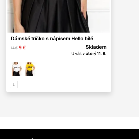
Dámské tričko s nápisem Hello bílé
Skladem
9 €
14 €
U vás
v úterý
11. 8.
L