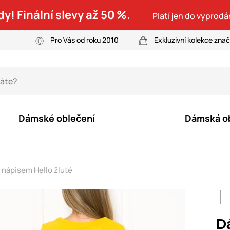
dy! Finální slevy až 50 %.
Platí jen do vyprodá
Pro Vás od roku 2010
Exkluzivní kolekce zna
Dámské oblečení
Dámská o
 nápisem Hello žluté
D