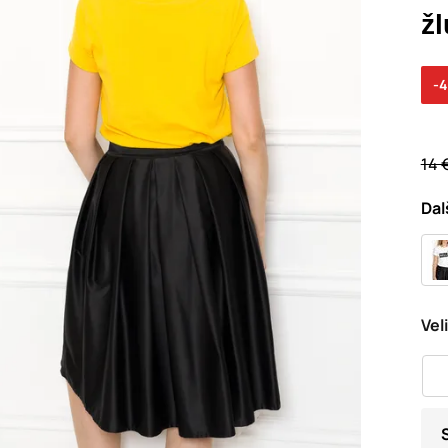
žl
-
14 
Dal
Vel