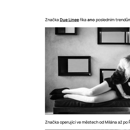
Značka
Due Linee
říka
ano
posledním trendů
Značka operující ve městech od Milána až po 