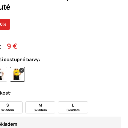
uté
40%
9 €
€
ší dostupné barvy:
ikost:
S
M
L
Skladem
Skladem
Skladem
Skladem