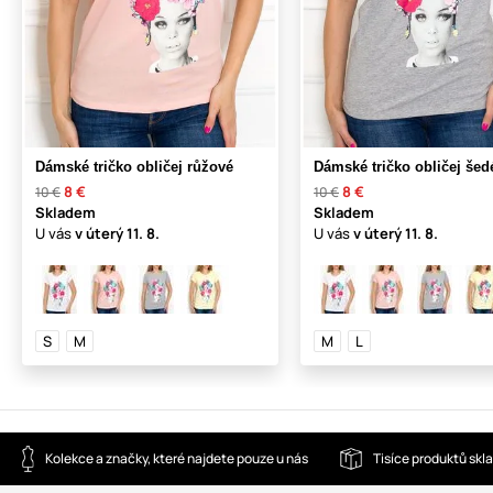
Dámské tričko obličej růžové
Dámské tričko obličej šed
8 €
8 €
10 €
10 €
Skladem
Skladem
U vás
v úterý
11. 8.
U vás
v úterý
11. 8.
S
M
M
L
Kolekce a značky, které najdete pouze u nás
Tisíce produktů sk