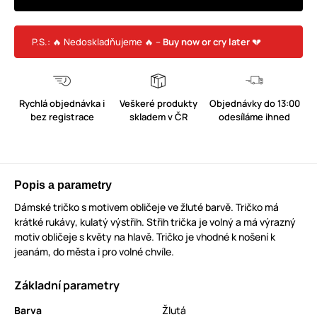
P.S.: 🔥 Nedoskladňujeme 🔥 –
Buy now or cry later
💔
Rychlá objednávka i
Veškeré produkty
Objednávky do 13:00
bez registrace
skladem v ČR
odesíláme ihned
Popis a parametry
Dámské tričko s motivem obličeje ve žluté barvě. Tričko má
krátké rukávy, kulatý výstřih. Střih trička je volný a má výrazný
motiv obličeje s květy na hlavě. Tričko je vhodné k nošení k
jeanám, do města i pro volné chvíle.
Základní parametry
Barva
Žlutá