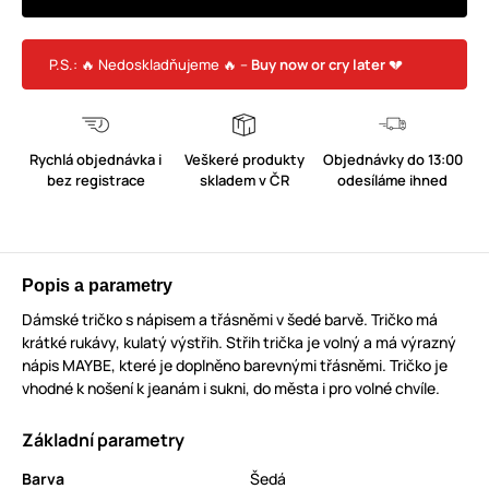
P.S.: 🔥 Nedoskladňujeme 🔥 –
Buy now or cry later
💔
Rychlá objednávka i
Veškeré produkty
Objednávky do 13:00
bez registrace
skladem v ČR
odesíláme ihned
Popis a parametry
Dámské tričko s nápisem a třásněmi v šedé barvě. Tričko má
krátké rukávy, kulatý výstřih. Střih trička je volný a má výrazný
nápis MAYBE, které je doplněno barevnými třásněmi. Tričko je
vhodné k nošení k jeanám i sukni, do města i pro volné chvíle.
Základní parametry
Barva
Šedá