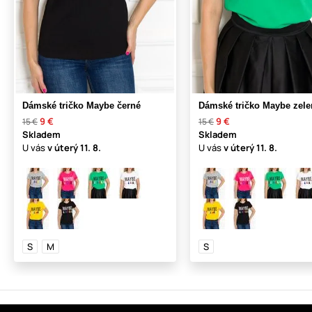
Dámské tričko Maybe černé
Dámské tričko Maybe zele
9 €
9 €
15 €
15 €
Skladem
Skladem
U vás
v úterý
11. 8.
U vás
v úterý
11. 8.
S
M
S