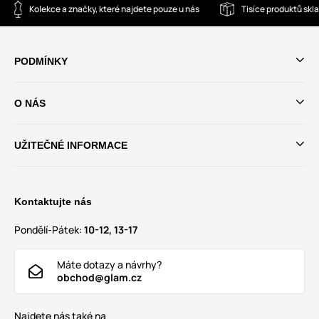
Kolekce a značky, které najdete pouze u nás
Tisíce produktů sk
PODMÍNKY
O NÁS
UŽITEČNÉ INFORMACE
Kontaktujte nás
Pondělí-Pátek:
10-12, 13-17
Máte dotazy a návrhy?
obchod@glam.cz
Najdete nás také na