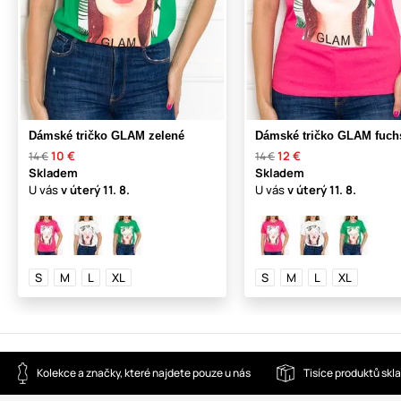
Dámské tričko GLAM zelené
Dámské tričko GLAM fuch
10 €
12 €
14 €
14 €
Skladem
Skladem
U vás
v úterý
11. 8.
U vás
v úterý
11. 8.
S
M
L
XL
S
M
L
XL
Kolekce a značky, které najdete pouze u nás
Tisíce produktů sk