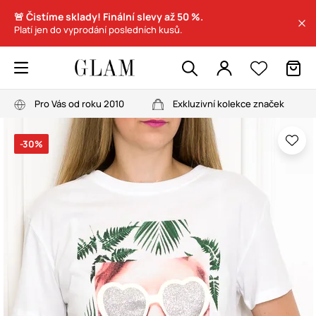
🚨 Čistíme sklady! Finální slevy až 50 %.
Platí jen do vyprodání posledních kusů.
Pro Vás od roku 2010
Exkluzivní kolekce značek
-30%