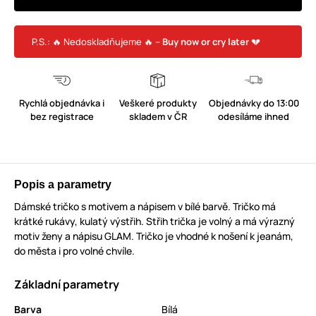
P.S.: 🔥 Nedoskladňujeme 🔥 –
Buy now or cry later
💔
Rychlá objednávka i
Veškeré produkty
Objednávky do 13:00
bez registrace
skladem v ČR
odesíláme ihned
Popis a parametry
Dámské tričko s motivem a nápisem v bílé barvě. Tričko má
krátké rukávy, kulatý výstřih. Střih trička je volný a má výrazný
motiv ženy a nápisu GLAM. Tričko je vhodné k nošení k jeanám,
do města i pro volné chvíle.
Základní parametry
Barva
Bílá