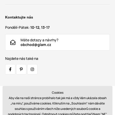
Kontaktujte nás
Pondělí-Pátek:
10-12, 13-17
Máte dotazy a návrhy?
obchod@glam.cz
Najdete nás také na
Cookies
Přepravci:
Aby vše na naší stránce probíhalo tak jak má a vždy Vám ukázala obsah
„na míru”, používáme cookies. Kliknutím na „Souhlasím“ nám dáváte
souhlas s používáním všech níže uvedených souborů cookie a
podobných technologií. Odmítnout cookies můžete pod tlačítkem "NE".