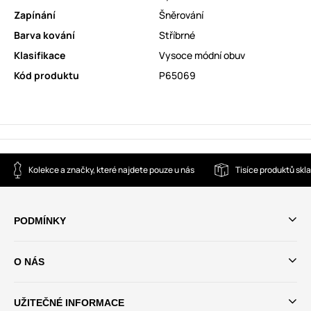
Zapínání
Šněrování
Barva kování
Stříbrné
Klasifikace
Vysoce módní obuv
Kód produktu
P65069
Kolekce a značky, které najdete pouze u nás
Tisíce produktů sk
PODMÍNKY
O NÁS
UŽITEČNÉ INFORMACE