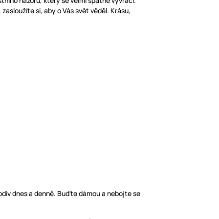
ního názoru, který se velmi špatně vyvrací.
zasloužíte si, aby o Vás svět věděl. Krásu,
a odiv dnes a denně. Buďte dámou a nebojte se