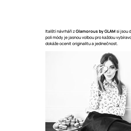
Italští návrháři z
Glamorous by GLAM
si jsou 
poli módy je jasnou volbou pro každou vybírav
dokáže ocenit originalitu a jedinečnost.