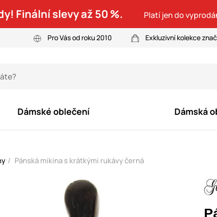
dy! Finální slevy až 50 %.
Platí jen do vyprodá
Pro Vás od roku 2010
Exkluzivní kolekce zna
Dámské oblečení
Dámská o
ny
Pánská mikina s krátkými rukávy černá
P