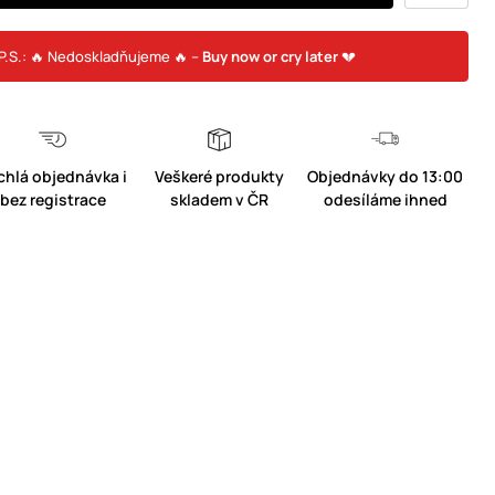
P.S.: 🔥 Nedoskladňujeme 🔥 –
Buy now or cry later
💔
chlá objednávka i
Veškeré produkty
Objednávky do 13:00
bez registrace
skladem v ČR
odesíláme ihned