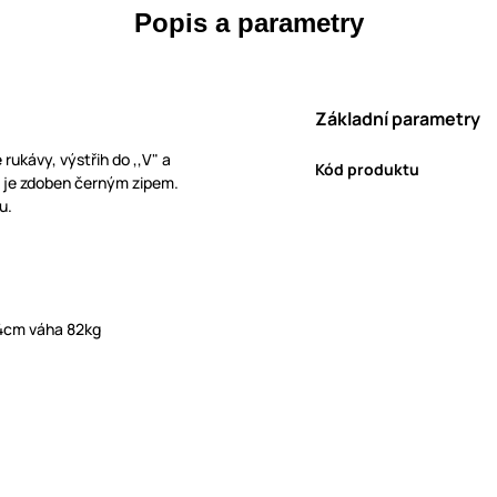
Popis a parametry
Základní parametry
rukávy, výstřih do ,,V" a
Kód produktu
íp je zdoben černým zipem.
u.
84cm váha 82kg