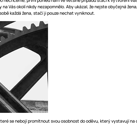
nechceme, první pohled nám ve většině případů stačí k vytvoření vlast
 na Vás okolí nikdy nezapomnělo. Aby ukázal, že nejste obyčejná žena, 
obě každá žena, stačí ji pouze nechat vyniknout.
které se nebojí promítnout svou osobnost do oděvu, který vystavují n