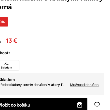
erná
70%
13 €
€
ikost:
XL
Skladem
Skladem
ředpokládaný termín doručení
v úterý 11.
Možnosti doručení
.
Vložit do košíku