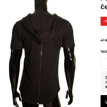
č
-
41 
Vel
P
8