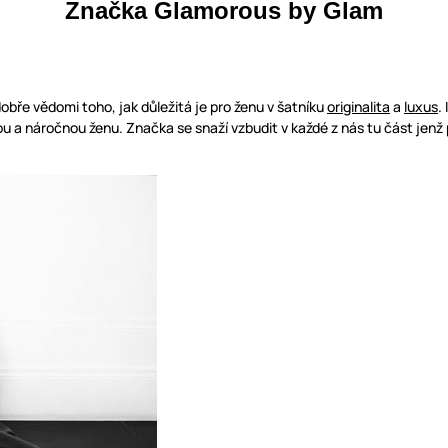
Značka Glamorous by Glam
dobře vědomi toho, jak důležitá je pro ženu v šatníku
originalita
a
luxus
.
ou a náročnou ženu. Značka se snaží vzbudit v každé z nás tu část jen