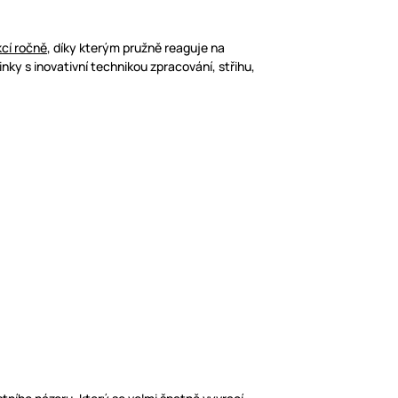
cí ročně
, díky kterým pružně reaguje na
 s inovativní technikou zpracování, střihu,