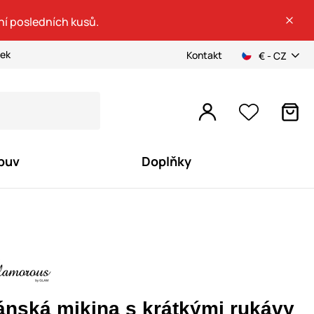
ní posledních kusů.
ček
Kontakt
€ - CZ
buv
Doplňky
ánská mikina s krátkými rukávy