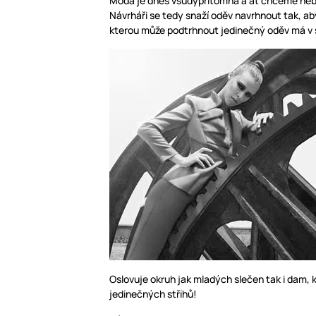
Móda je dnes všudypřítomná a ať chceme nebo 
Návrháři se tedy snaží oděv navrhnout tak, aby
kterou může podtrhnout jedinečný oděv má v s
Oslovuje okruh jak mladých slečen tak i dam, 
jedinečných střihů!