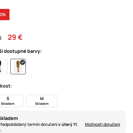
30%
29 €
€
ší dostupné barvy:
ikost:
S
M
Skladem
Skladem
Skladem
ředpokládaný termín doručení
v úterý 11.
Možnosti doručení
.