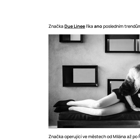
Značka
Due Linee
říka
ano
posledním trendů
Značka operující ve městech od Milána až po 