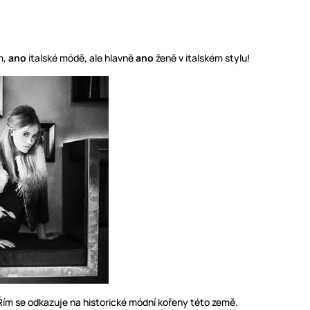
m,
ano
italské módě, ale hlavně
ano
ženě v italském stylu!
Řím se odkazuje na historické módní kořeny této země.