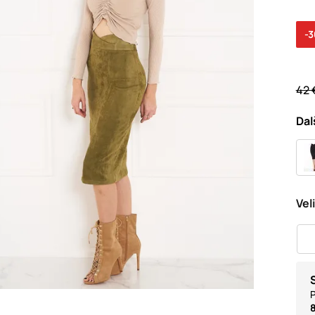
-
42 
Dal
Vel
P
8