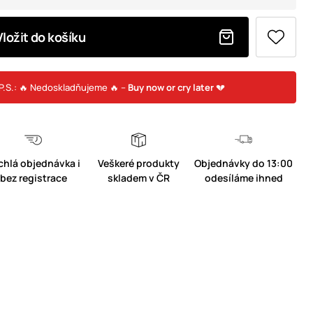
Vložit do košíku
P.S.: 🔥 Nedoskladňujeme 🔥 –
Buy now or cry later
💔
chlá objednávka i
Veškeré produkty
Objednávky do 13:00
bez registrace
skladem v ČR
odesíláme ihned