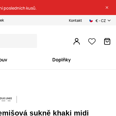
ní posledních kusů.
ček
Kontakt
€ - CZ
buv
Doplňky
emišová sukně khaki midi