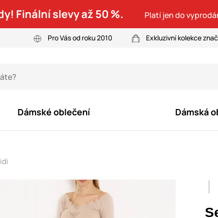
dy! Finální slevy až 50 %.
Platí jen do vyprodá
Pro Vás od roku 2010
Exkluzivní kolekce zna
Dámské oblečení
Dámská o
idi
S