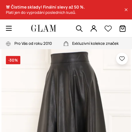
🚨 Čistíme sklady! Finální slevy až 50 %.
Platí jen do vyprodání posledních kusů.
Pro Vás od roku 2010
Exkluzivní kolekce značek
-30%