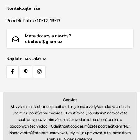
Kontaktujte nás
Pondělí-Pátek:
10-12, 13-17
Máte dotazy a návrhy?
obchod@glam.cz
Najdete nás také na
Cookies
Přepravci:
Aby vše na naší stránce probíhalo tak jak má a vždy Vám ukázala obsah
„na míru”, používáme cookies. Kliknutím na „Souhlasím“ nám dáváte
souhlas s používáním všech níže uvedených souborů cookie a
podobných technologií. Odmítnout cookies můžete pod tlačítkem "NE".
Platby:
Nastavení můžete sami spravovat, kdykoli je upravovat, a to i odvoláním
souhlasu. Více najdete
zde
.