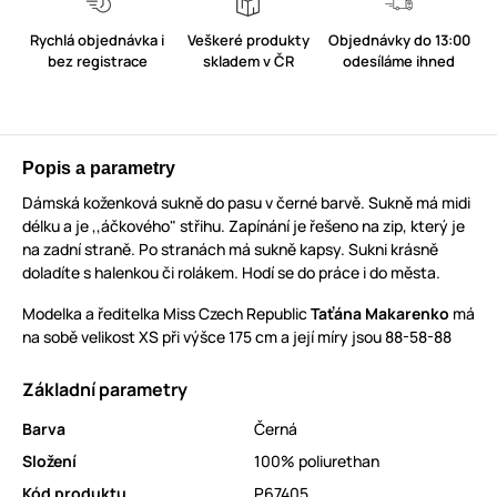
Rychlá objednávka i
Veškeré produkty
Objednávky do 13:00
bez registrace
skladem v ČR
odesíláme ihned
Popis a parametry
Dámská koženková sukně do pasu v černé barvě. Sukně má midi
délku a je ,,áčkového" střihu. Zapínání je řešeno na zip, který je
na zadní straně. Po stranách má sukně kapsy. Sukni krásně
doladíte s halenkou či rolákem. Hodí se do práce i do města.
Modelka a ředitelka Miss Czech Republic
Taťána Makarenko
má
na sobě velikost XS při výšce 175 cm a její míry jsou 88-58-88
Základní parametry
Barva
Černá
Složení
100% poliurethan
Kód produktu
P67405