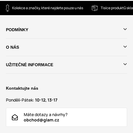
Kolekce a značky, které najdete pouze u nás
Tisíce produktů sk
PODMÍNKY
O NÁS
UŽITEČNÉ INFORMACE
Kontaktujte nás
Pondělí-Pátek:
10-12, 13-17
Máte dotazy a návrhy?
obchod@glam.cz