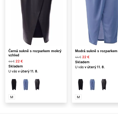
Černá sukně s rozparkem mokrý
Modrá sukně s rozparkem
vzhled
22 €
44 €
22 €
44 €
Skladem
Skladem
U vás
v úterý
11. 8.
U vás
v úterý
11. 8.
M
M