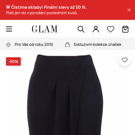
🚨 Čistíme sklady! Finální slevy až 50 %.
Platí jen do vyprodání posledních kusů.
Pro Vás od roku 2010
Exkluzivní kolekce značek
-30%