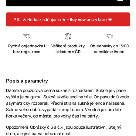
P.S.: 🔥 Nedoskladňujeme 🔥 –
Buy now or cry later
💔
Rychlá objednávka i
Veškeré produkty
Objednávky do 13:00
bez registrace
skladem v ČR
odesíláme ihned
Popis a parametry
Dámská pouzdrová černá sukně s rozparkrem. Sukně je v pase
vyšší a je na gumu. Sukně skvěle sedí na těle. Od pasu dolů vede
asymetricky rozparek. Přední strana sukně je lehce nařasená.
Sukně velmi dobře vypadá s crop topem. Vhodná jak pro letní
horké večery, do města, pro volný čas i na párty.
Upozornění: Obrázky č.3 a č.4 jsou pouze ilustrativní. Stejný
střih, ale jiná barva nebo materiál.