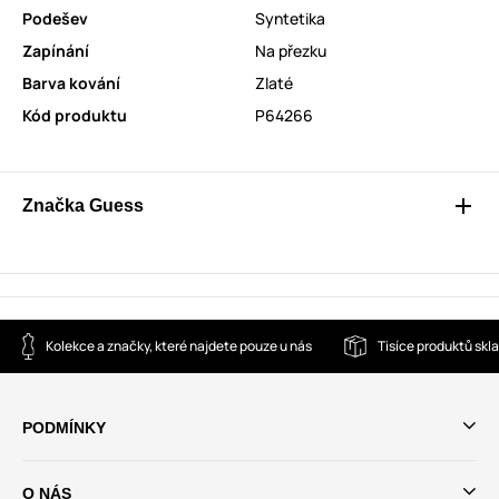
Podešev
Syntetika
Zapínání
Na přezku
Barva kování
Zlaté
Kód produktu
P64266
Značka Guess
Kolekce a značky, které najdete pouze u nás
Tisíce produktů sk
PODMÍNKY
O NÁS