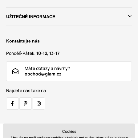
UŽITEČNÉ INFORMACE
Kontaktujte nás
Pondělí-Pátek:
10-12, 13-17
Máte dotazy a návrhy?
obchod@glam.cz
Najdete nás také na
Cookies
Přepravci:
Aby vše na naší stránce probíhalo tak jak má a vždy Vám ukázala obsah