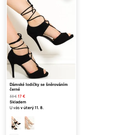
Dámské lodičky se šněrováním
černé
17 €
33 €
Skladem
U vás
v úterý
11. 8.