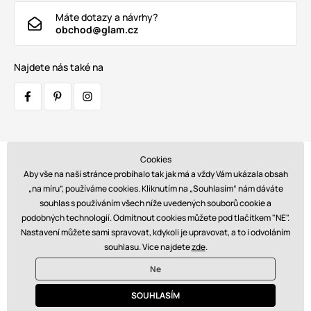
Máte dotazy a návrhy?
obchod@glam.cz
Najdete nás také na
Cookies
Přepravci:
Aby vše na naší stránce probíhalo tak jak má a vždy Vám ukázala obsah
„na míru”, používáme cookies. Kliknutím na „Souhlasím“ nám dáváte
souhlas s používáním všech níže uvedených souborů cookie a
podobných technologií. Odmítnout cookies můžete pod tlačítkem "NE".
Platby:
Nastavení můžete sami spravovat, kdykoli je upravovat, a to i odvoláním
souhlasu. Více najdete
zde
.
Ne
© 2026 www.glam.cz. Technicky zajišťuje
Simplia s.r.o.
SOUHLASÍM
€ - CZ