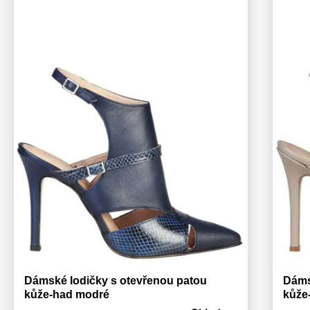
Dámské lodičky s otevřenou patou
Dáms
kůže-had modré
kůže