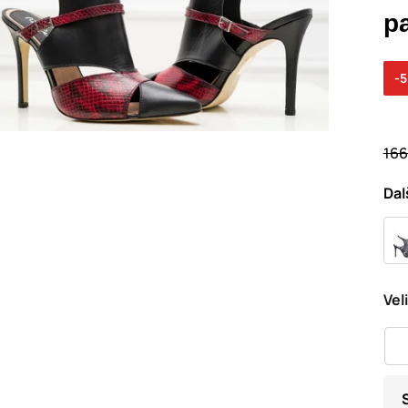
p
-
166
Dal
Vel