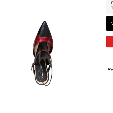
P
1
Ry