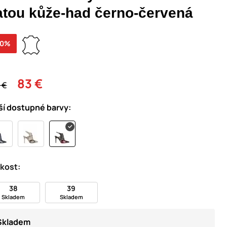
atou kůže-had černo-červená
50%
83 €
 €
ší dostupné barvy:
ikost:
38
39
Skladem
Skladem
Skladem