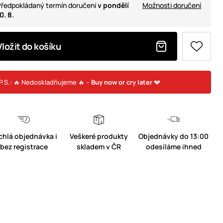
ředpokládaný termín doručení
v pondělí
Možnosti doručení
0. 8.
Vložit do košíku
P.S.: 🔥 Nedoskladňujeme 🔥 –
Buy now or cry later
💔
chlá objednávka i
Veškeré produkty
Objednávky do 13:00
bez registrace
skladem v ČR
odesíláme ihned