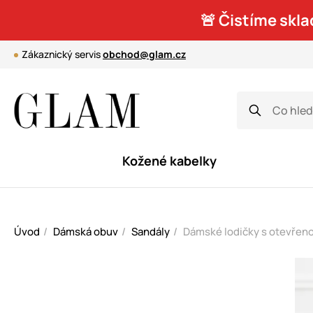
🚨 Čistíme skla
Zákaznický servis
obchod@glam.cz
Kožené kabelky
Úvod
Dámská obuv
Sandály
Dámské lodičky s otevřen