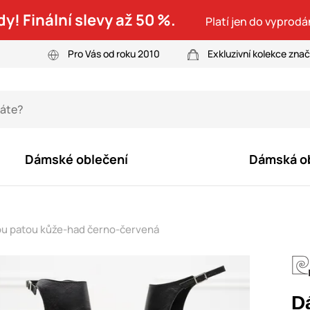
dy! Finální slevy až 50 %.
Platí jen do vyprodá
Pro Vás od roku 2010
Exkluzivní kolekce zna
Dámské oblečení
Dámská o
ou patou kůže-had černo-červená
D