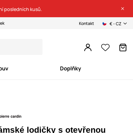
ní posledních kusů.
ček
Kontakt
€ - CZ
buv
Doplňky
ámské lodičky s otevřenou