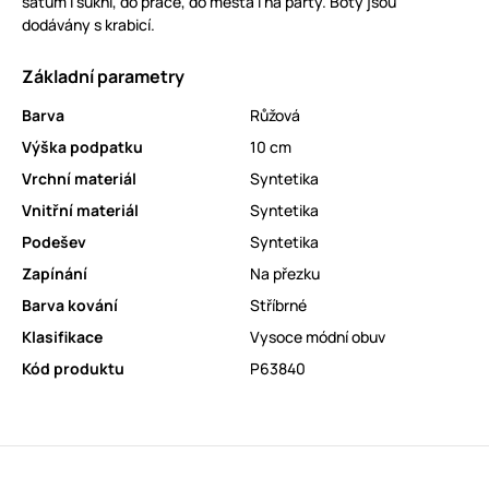
šatům i sukni, do práce, do města i na párty. Boty jsou
dodávány s krabicí.
Základní parametry
Barva
Růžová
Výška podpatku
10 cm
Vrchní materiál
Syntetika
Vnitřní materiál
Syntetika
Podešev
Syntetika
Zapínání
Na přezku
Barva kování
Stříbrné
Klasifikace
Vysoce módní obuv
Kód produktu
P63840