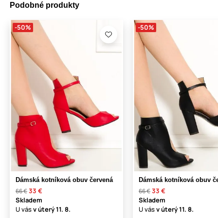
Podobné produkty
-50%
-50%
Dámská kotníková obuv červená
Dámská kotníková obuv č
33 €
33 €
66 €
66 €
Skladem
Skladem
U vás
v úterý
11. 8.
U vás
v úterý
11. 8.