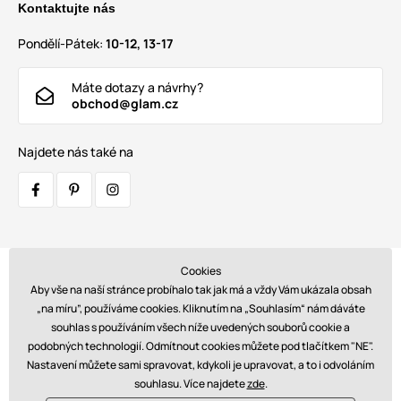
Kontaktujte nás
Pondělí-Pátek:
10-12, 13-17
Máte dotazy a návrhy?
obchod@glam.cz
Najdete nás také na
Cookies
Přepravci:
Aby vše na naší stránce probíhalo tak jak má a vždy Vám ukázala obsah
„na míru”, používáme cookies. Kliknutím na „Souhlasím“ nám dáváte
souhlas s používáním všech níže uvedených souborů cookie a
podobných technologií. Odmítnout cookies můžete pod tlačítkem "NE".
Platby:
Nastavení můžete sami spravovat, kdykoli je upravovat, a to i odvoláním
souhlasu. Více najdete
zde
.