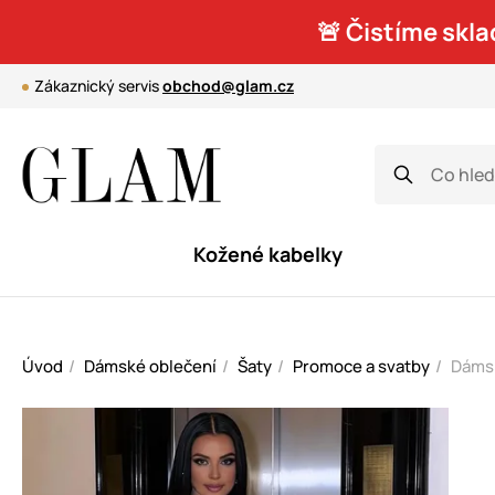
🚨 Čistíme skla
Zákaznický servis
obchod@glam.cz
Kožené kabelky
Úvod
Dámské oblečení
Šaty
Promoce a svatby
Dámsk