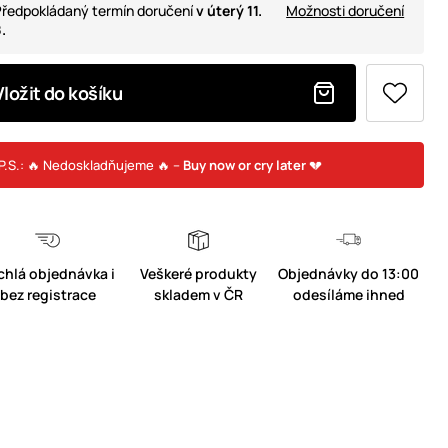
ředpokládaný termín doručení
v úterý 11.
Možnosti doručení
.
Vložit do košíku
P.S.: 🔥 Nedoskladňujeme 🔥 –
Buy now or cry later
💔
chlá objednávka i
Veškeré produkty
Objednávky do 13:00
bez registrace
skladem v ČR
odesíláme ihned