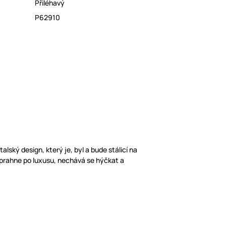
Přiléhavý
P62910
 Italský design, který je, byl a bude stálicí na
ž prahne po luxusu, nechává se hýčkat a