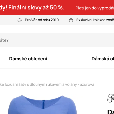
dy! Finální slevy až 50 %.
Platí jen do vyprodá
Pro Vás od roku 2010
Exkluzivní kolekce zna
Dámské oblečení
Dámská o
é luxusní šaty s dlouhým rukávem a volány - azurová
D