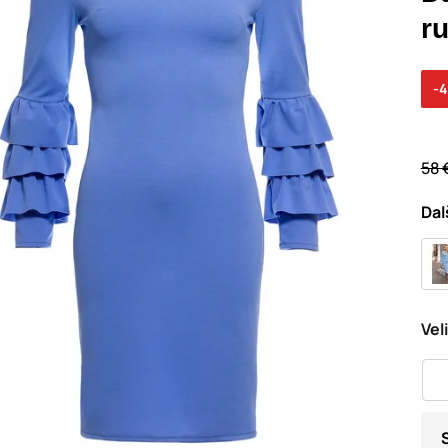
r
-
58 
Dal
Vel