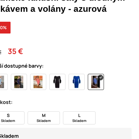
ukávem a volány - azurová
40%
35 €
€
ší dostupné barvy:
ikost:
S
M
L
Skladem
Skladem
Skladem
Skladem