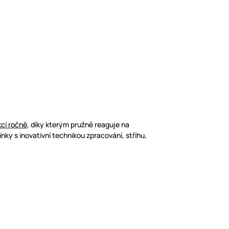
cí ročně
, díky kterým pružně reaguje na
 s inovativní technikou zpracování, střihu,