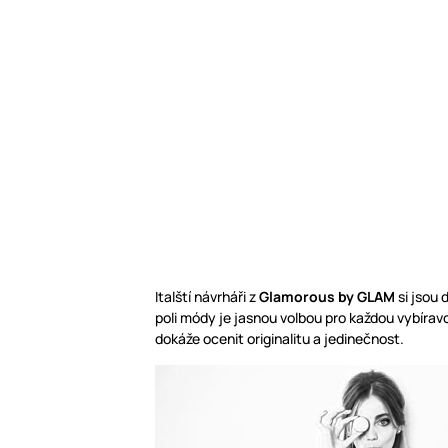
Italští návrháři z
Glamorous by GLAM
si jsou 
poli módy je jasnou volbou pro každou vybírav
dokáže ocenit originalitu a jedinečnost.