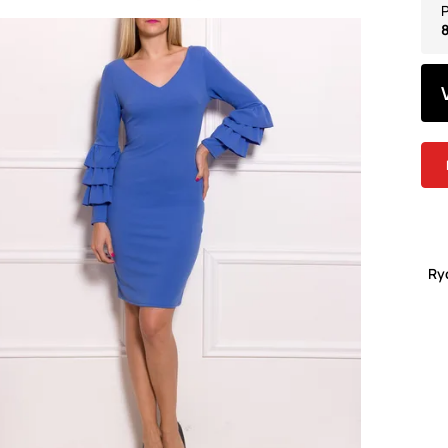
P
8
Ry