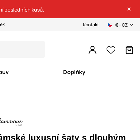
ní posledních kusů.
ček
Kontakt
€ - CZ
buv
Doplňky
ámské luxusní šaty s dlouhým