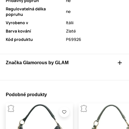
Přídavný popruh
ne
Regulovatelná délka
ne
popruhu
Vyrobeno v
Itálii
Barva kování
Zlaté
Kód produktu
P69926
Značka Glamorous by GLAM
Podobné produkty