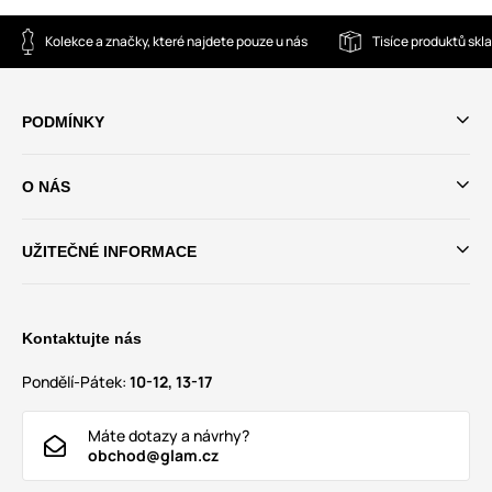
Kolekce a značky, které najdete pouze u nás
Tisíce produktů sk
PODMÍNKY
O NÁS
UŽITEČNÉ INFORMACE
Kontaktujte nás
Pondělí-Pátek:
10-12, 13-17
Máte dotazy a návrhy?
obchod@glam.cz