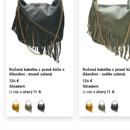
Kožená kabelka z pravé kůže s
Kožená kabelka z pravé k
třásněmi - tmavě zelená
třásněmi - světle zelená
124 €
124 €
Skladem
Skladem
U vás
v úterý
11. 8.
U vás
v úterý
11. 8.