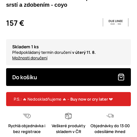
srstí a zdobením - coyo
157 €
Skladem 1 ks
Předpokládaný termín doručení
v úterý 11. 8.
Možnosti doručení
Do košíku
P.S.: 🔥 Nedoskladňujeme 🔥 –
Buy now or cry later
💔
Rychlá objednávka i
Veškeré produkty
Objednávky do 13:00
bez registrace
skladem v ČR
odesíláme ihned