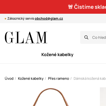
🚨 Čistíme skla
Zákaznický servis
obchod@glam.cz
Kožené kabelky
Úvod
Kožené kabelky
Přes rameno
Dámská kožená kabe