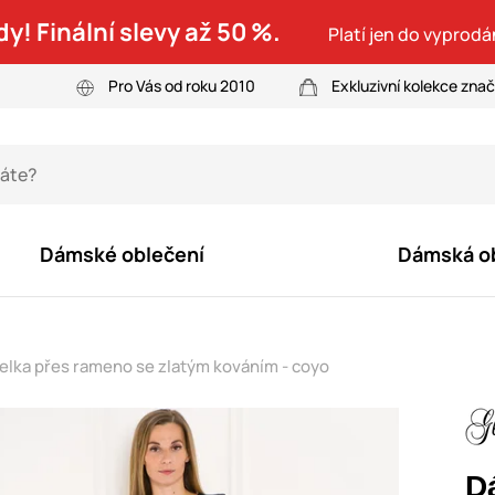
dy! Finální slevy až 50 %.
Platí jen do vyprodá
Pro Vás od roku 2010
Exkluzivní kolekce zna
Dámské oblečení
Dámská o
lka přes rameno se zlatým kováním - coyo
D