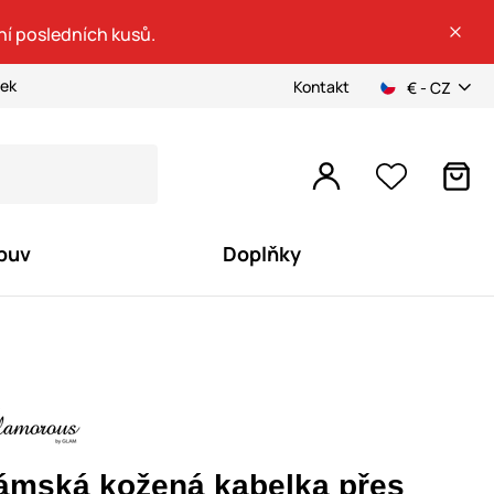
ní posledních kusů.
ček
Kontakt
€ - CZ
buv
Doplňky
ámská kožená kabelka přes