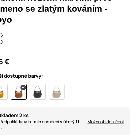
ameno se zlatým kováním -
oyo
6 €
ší dostupné barvy:
Skladem 2 ks
ředpokládaný termín doručení
v úterý 11.
Možnosti doručení
.