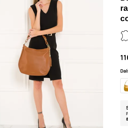
r
c
11
Dal
P
8