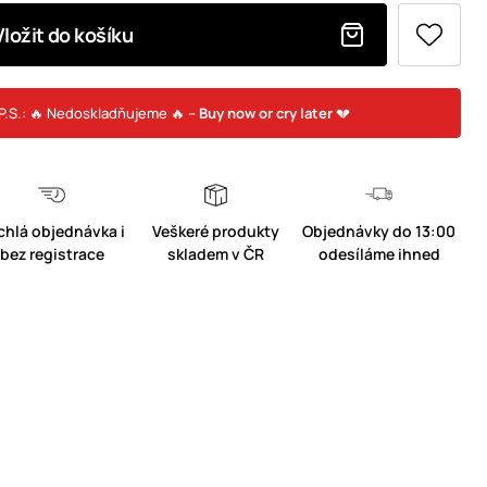
Vložit do košíku
P.S.: 🔥 Nedoskladňujeme 🔥 –
Buy now or cry later
💔
chlá objednávka i
Veškeré produkty
Objednávky do 13:00
bez registrace
skladem v ČR
odesíláme ihned