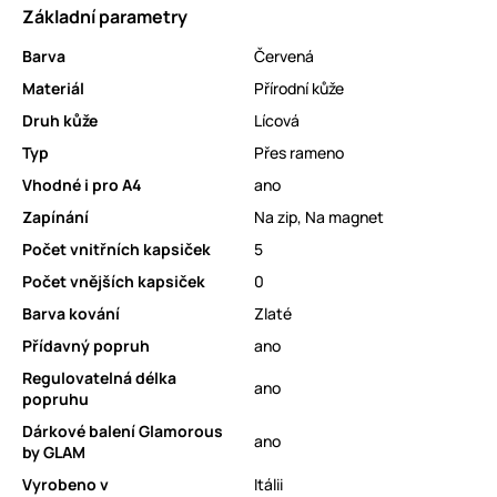
Základní parametry
Barva
Červená
Materiál
Přírodní kůže
Druh kůže
Lícová
Typ
Přes rameno
Vhodné i pro A4
ano
Zapínání
Na zip
,
Na magnet
Počet vnitřních kapsiček
5
Počet vnějších kapsiček
0
Barva kování
Zlaté
Přídavný popruh
ano
Regulovatelná délka
ano
popruhu
Dárkové balení Glamorous
ano
by GLAM
Vyrobeno v
Itálii