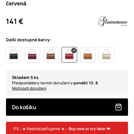
červená
141 €
Další dostupné barvy:
Skladem 5 ks
Předpokládaný termín doručení
v pondělí 10. 8.
Možnosti doručení
Do košíku
P.S.: 🔥 Nedoskladňujeme 🔥 –
Buy now or cry later
💔