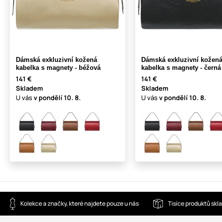
Dámská exkluzivní kožená
Dámská exkluzivní kožen
kabelka s magnety - béžová
kabelka s magnety - černá
141 €
141 €
Skladem
Skladem
U vás
v pondělí
10. 8.
U vás
v pondělí
10. 8.
Kolekce a značky, které najdete pouze u nás
Tisíce produktů sk