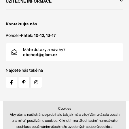
UŽITEČNÉ INFORMACE
Kontaktujte nás
Pondělí-Pátek:
10-12, 13-17
Máte dotazy a návrhy?
obchod@glam.cz
Najdete nás také na
Cookies
Přepravci:
Aby vše na naší stránce probíhalo tak jak má a vždy Vám ukázala obsah
„na míru”, používáme cookies. Kliknutím na „Souhlasím“ nám dáváte
souhlas s používáním všech níže uvedených souborů cookie a