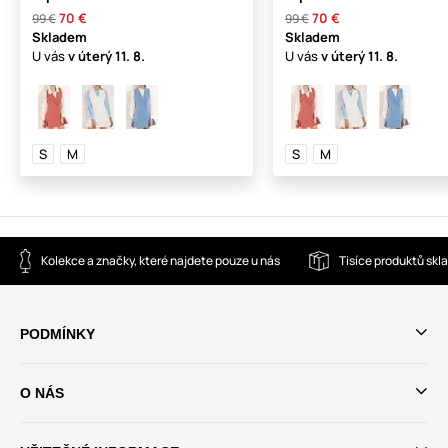
70 €
70 €
99 €
99 €
Skladem
Skladem
U vás
v úterý
11. 8.
U vás
v úterý
11. 8.
S
M
S
M
Kolekce a značky, které najdete pouze u nás
Tisíce produktů sk
PODMÍNKY
O NÁS