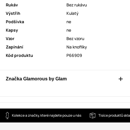
Rukáv
Bez rukávu
Výstřih
Kulatý
Podšívka
ne
Kapsy
ne
Vzor
Bez vzoru
Zapínání
Na knoflíky
Kód produktu
P66909
Značka Glamorous by Glam
Kolekce a značky, které najdete pouze u nás
Tisíce produktů sk