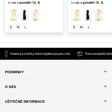
U vás
v pondělí
10. 8.
U vás
v pondělí
10. 8.
S
M
L
S
M
L
Kolekce a značky, které najdete pouze u nás
Tisíce produktů sk
PODMÍNKY
O NÁS
UŽITEČNÉ INFORMACE