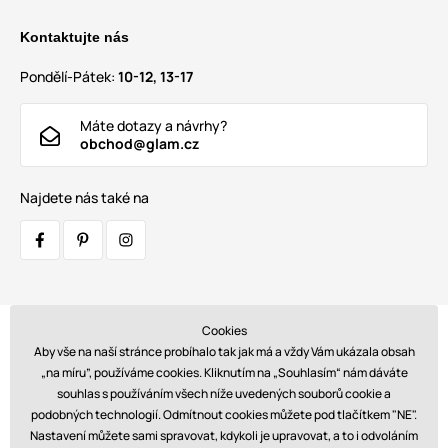
Kontaktujte nás
Pondělí-Pátek:
10-12, 13-17
Máte dotazy a návrhy?
obchod@glam.cz
Najdete nás také na
Cookies
Přepravci:
Aby vše na naší stránce probíhalo tak jak má a vždy Vám ukázala obsah
„na míru”, používáme cookies. Kliknutím na „Souhlasím“ nám dáváte
souhlas s používáním všech níže uvedených souborů cookie a
podobných technologií. Odmítnout cookies můžete pod tlačítkem "NE".
Platby:
Nastavení můžete sami spravovat, kdykoli je upravovat, a to i odvoláním