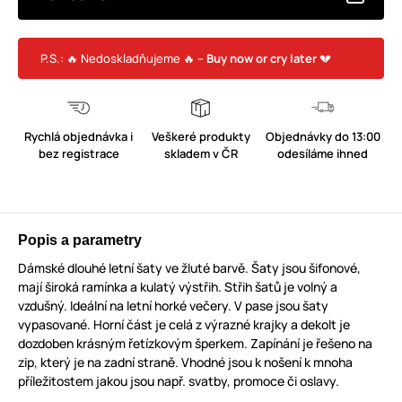
P.S.: 🔥 Nedoskladňujeme 🔥 –
Buy now or cry later
💔
Rychlá objednávka i
Veškeré produkty
Objednávky do 13:00
bez registrace
skladem v ČR
odesíláme ihned
Popis a parametry
Dámské dlouhé letní šaty ve žluté barvě. Šaty jsou šifonové,
mají široká ramínka a kulatý výstřih. Střih šatů je volný a
vzdušný. Ideální na letní horké večery. V pase jsou šaty
vypasované. Horní část je celá z výrazné krajky a dekolt je
dozdoben krásným řetízkovým šperkem. Zapínání je řešeno na
zip, který je na zadní straně. Vhodné jsou k nošení k mnoha
příležitostem jakou jsou např. svatby, promoce či oslavy.